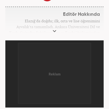
Editör Hakkında
Elazığ'da doğdu; ilk, orta ve lise öğrenimini
Ayvalık'ta tamamladı. Ankara Üniversitesi Dil ve
Tarih-Coğrafya Fakültesi "Sanat Tarihi" bölümünden
mezun oldu. Üniversite yıllarında gazetecilik
üzerine eğitimler aldı. Haberciliğe "muhabir" olarak
Kanal 7'de başladı; daha sonra Haber 7'ye geçti.
Kariyerine, Haber7'de "editör" olarak devam ediyor.