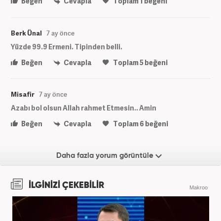
Beğen
Cevapla
Toplam
1
beğeni
Berk Ünal
7 ay önce
Yüzde 99.9 Ermeni. Tipinden belli.
Beğen
Cevapla
Toplam
5
beğeni
Misafir
7 ay önce
Azabı bol olsun Allah rahmet Etmesin.. Amin
Beğen
Cevapla
Toplam
6
beğeni
Daha fazla yorum görüntüle
İLGİNİZİ ÇEKEBİLİR
Makroo