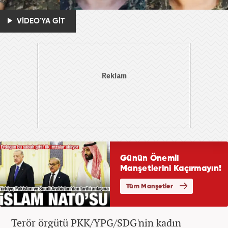
VİDEO'YA GİT
Terör örgütü PKK/YPG/SDG'nin kadın