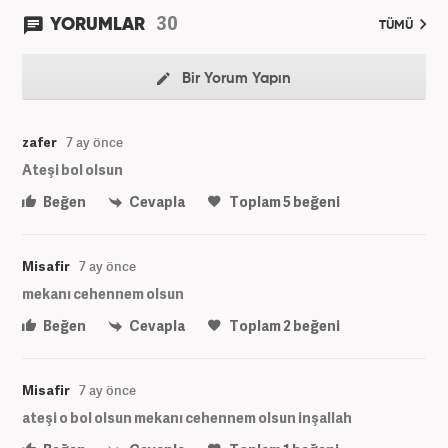
30
YORUMLAR
TÜMÜ
Bir Yorum Yapın
zafer
7 ay önce
Ateşi bol olsun
Beğen
Cevapla
Toplam
5
beğeni
Misafir
7 ay önce
mekanı cehennem olsun
Beğen
Cevapla
Toplam
2
beğeni
Misafir
7 ay önce
ateşi o bol olsun mekanı cehennem olsun inşallah