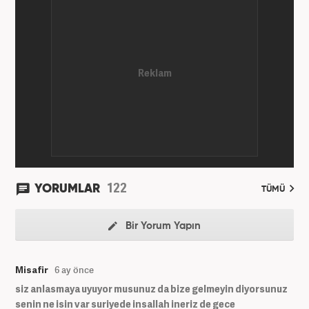
sunuculuk yaptı. Kariyer hayatına Kanal 7 Medya
Grubu bünyesinde yer alan Haber7.com sitesinde
devam etmektedir.
122
YORUMLAR
TÜMÜ
Bir Yorum Yapın
Misafir
6 ay önce
siz anlasmaya uyuyor musunuz da bize gelmeyin diyorsunuz
senin ne isin var suriyede insallah ineriz de gece