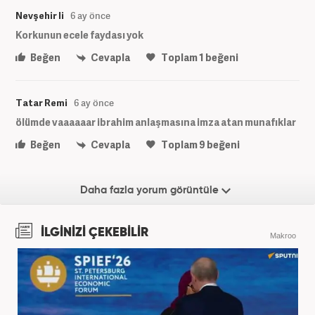
Nevşehir li
6 ay önce
Korkunun ecele faydası yok
Beğen
Cevapla
Toplam
1
beğeni
Tatar Remi
6 ay önce
ölümde vaaaaaar ibrahim anlaşmasına imza atan munafıklar
Beğen
Cevapla
Toplam
9
beğeni
Daha fazla yorum görüntüle
İLGİNİZİ ÇEKEBİLİR
Makroo