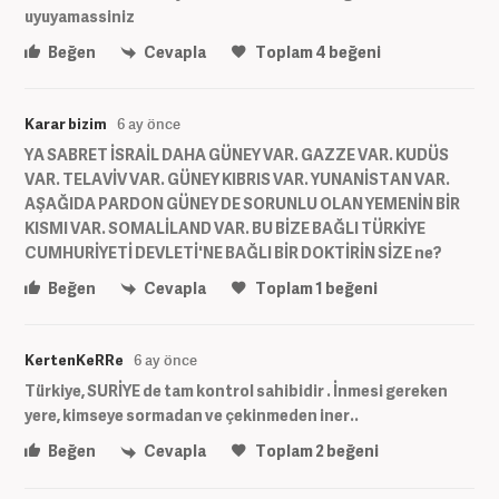
uyuyamassiniz
Beğen
Cevapla
Toplam
4
beğeni
Karar bizim
6 ay önce
YA SABRET İSRAİL DAHA GÜNEY VAR. GAZZE VAR. KUDÜS
VAR. TELAVİV VAR. GÜNEY KIBRIS VAR. YUNANİSTAN VAR.
AŞAĞIDA PARDON GÜNEY DE SORUNLU OLAN YEMENİN BİR
KISMI VAR. SOMALİLAND VAR. BU BİZE BAĞLI TÜRKİYE
CUMHURİYETİ DEVLETİ'NE BAĞLI BİR DOKTİRİN SİZE ne?
Beğen
Cevapla
Toplam
1
beğeni
KertenKeRRe
6 ay önce
Türkiye, SURİYE de tam kontrol sahibidir . İnmesi gereken
yere, kimseye sormadan ve çekinmeden iner..
Beğen
Cevapla
Toplam
2
beğeni