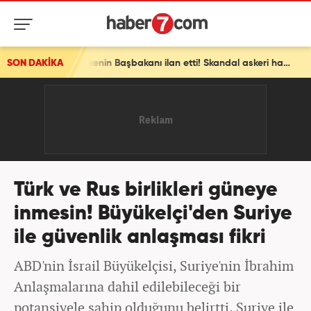
SON DAKİKA
Avrupa ülkesinden bomba İsrail kararı! Ülkenin Başbakanı ilan etti! Skandal askeri hamle
Türk ve Rus birlikleri güneye
inmesin! Büyükelçi'den Suriye
ile güvenlik anlaşması fikri
ABD'nin İsrail Büyükelçisi, Suriye'nin İbrahim
Anlaşmalarına dahil edilebileceği bir
potansiyele sahip olduğunu belirtti. Suriye ile