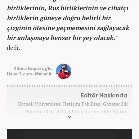
birliklerinin, Rus birliklerinin ve cihatçı
birliklerin güneye doğru belirli bir
çizginin ötesine geçmemesini sağlayacak
bir anlaşmaya benzer bir şey olacak."
dedi.
Kübra Beyazoğlu
Haber7.com - Muhabir
Editör Hakkında
Kocaeli Üniversitesi İletişim Fakültesi Gazetecilik
Bölümünden 2022 yılında mezun oldu. Eğitim
hayatı boyunca tarih, kültür, sanat üzerine
araştırmalar yaparak blog yazarlığı yaptı. Yerel
basında birçok alanda görev alarak muhabirlik ve