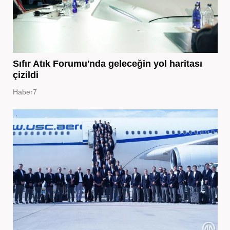
Sıfır Atık Forumu'nda geleceğin yol haritası
çizildi
Haber7