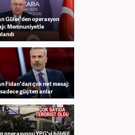
n Güler'den operasyon
jı: Memnuniyetle
ılandı
n Fidan'dan çok net mesaj:
sadece güçten anlar
p operasyonu YPG'yi böldü!