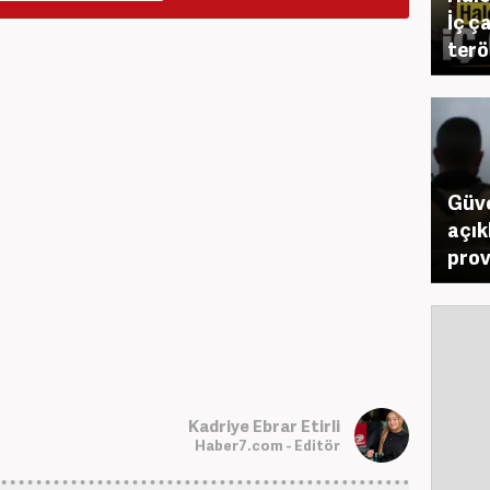
İç ç
terö
Güve
açık
prov
Kadriye Ebrar Etirli
Haber7.com - Editör