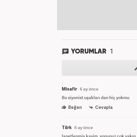
1
YORUMLAR
Misafir
6 ay önce
Bu siyonist uşakları dan hiç yokmu
Beğen
Cevapla
Türk
6 ay önce
lanetlenmiş kavim, sonunuz çok yakın.