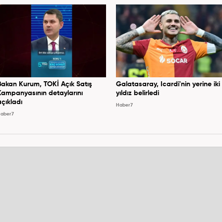
Bakan Kurum, TOKİ Açık Satış
Galatasaray, Icardi'nin yerine iki
Kampanyasının detaylarını
yıldız belirledi
açıkladı
Haber7
aber7