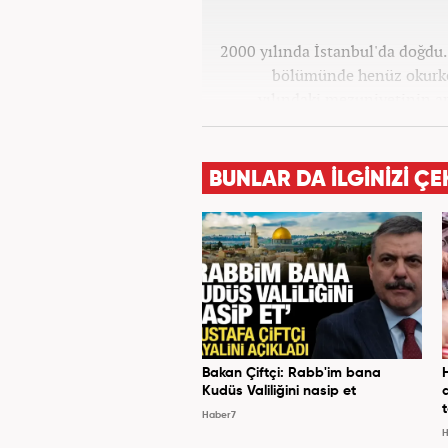
2000 yılında İstanbul'da doğdu. 
bölümünde henüz okurke
yılındaki mezuniyetinin a
görev aldı. 2024 yılının 
BUNLAR DA İLGİNİZİ ÇE
Bakan Çiftçi: Rabb'im bana
Kudüs Valiliğini nasip et
Haber7
H