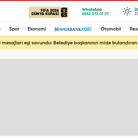
I
FIFA 2026
DÜNYA KUPASI
2
t
Spor
Ekonomi
Otomobil
Res
 mesajları eşi savundu: Belediye başkanının mide bulandıran