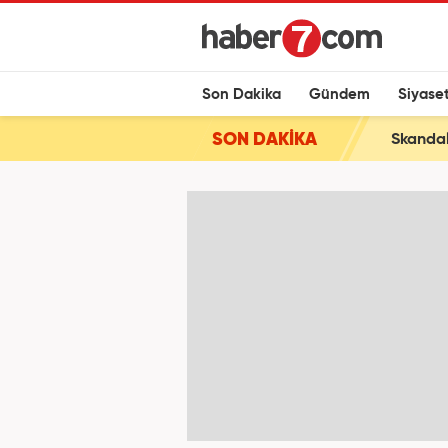
Son Dakika
Gündem
Siyase
SON DAKİKA
Skandal