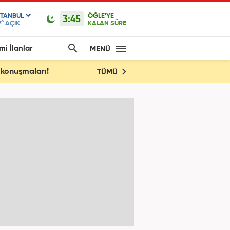
STANBUL
ÖĞLE'YE
3:45
7°
AÇIK
KALAN SÜRE
mi İlanlar
MENÜ
 konuşmaları!
TÜMÜ