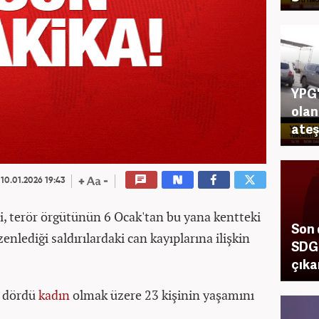
YPG'
olan
ateş
10.01.2026 19:43
leri, terör örgütünün 6 Ocak'tan bu yana kentteki
Son 
enlediği saldırılardaki can kayıplarına ilişkin
SDG'
çıka
k, dördü
kadın
olmak üzere 23 kişinin yaşamını