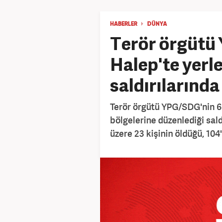
HABERLER
DÜNYA
Terör örgütü
Halep'te yerl
saldırılarında 
Terör örgütü YPG/SDG'nin 6
bölgelerine düzenlediği sald
üzere 23 kişinin öldüğü, 104'