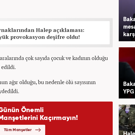
Baka
mesa
ynaklarından Halep açıklaması:
karş
yük provokasyon deşifre oldu!
 aralarında çok sayıda çocuk ve kadının olduğu
 edildi.
un ağır olduğu, bu nedenle ölü sayısının
Baka
ydedildi.
YPG 
Hale