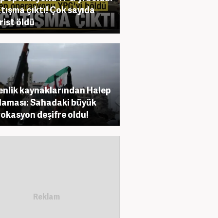
atışma çıktı! Çok sayıda
rist öldü
nlik kaynaklarından Halep
laması: Sahadaki büyük
okasyon deşifre oldu!