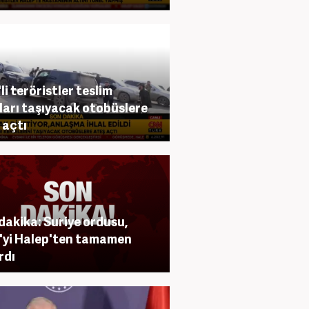
li teröristler teslim
ları taşıyacak otobüslere
 açtı
dakika: Suriye ordusu,
yi Halep'ten tamamen
rdı