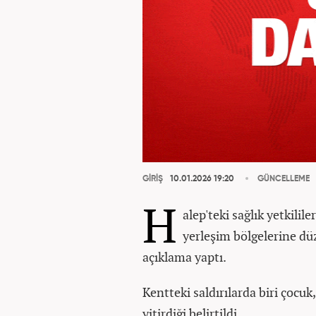
GİRİŞ
10.01.2026 19:20
GÜNCELLEME
H
alep'teki sağlık yetkili
yerleşim bölgelerine düz
açıklama yaptı.
Kentteki saldırılarda biri çocu
yitirdiği belirtildi.