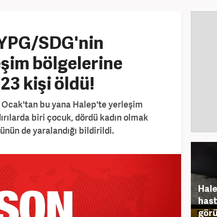
 YPG/SDG'nin
eşim bölgelerine
23 kişi öldü!
 Ocak'tan bu yana Halep'te yerleşim
ırılarda biri çocuk, dördü kadın olmak
ünün de yaralandığı bildirildi.
Hale
hast
görü