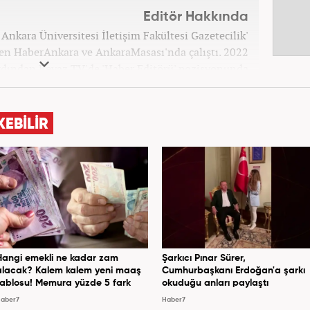
Editör Hakkında
Ankara Üniversitesi İletişim Fakültesi Gazetecilik'
n HaberAnkara ve AnkaraMasası'nda çalıştı. 2022
rdından Beyaz TV'de 'Haber Editörü' pozisyonunda
Şubat ayından itibaren Haber7'deki Gündem Editörü
kariyerine devam etmektedir.
KEBİLİR
Hangi emekli ne kadar zam
Şarkıcı Pınar Sürer,
alacak? Kalem kalem yeni maaş
Cumhurbaşkanı Erdoğan'a şarkı
tablosu! Memura yüzde 5 fark
okuduğu anları paylaştı
aber7
Haber7