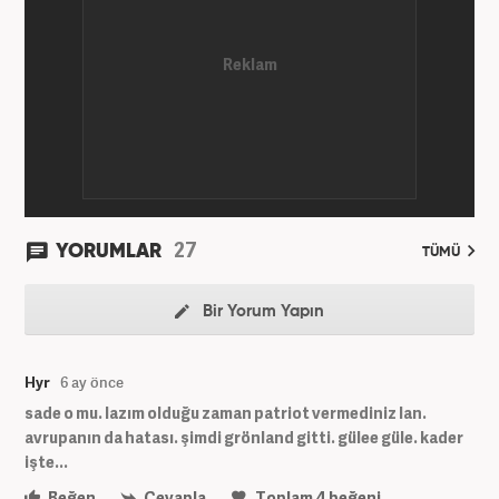
27
YORUMLAR
TÜMÜ
Bir Yorum Yapın
Hyr
6 ay önce
sade o mu. lazım olduğu zaman patriot vermediniz lan.
avrupanın da hatası. şimdi grönland gitti. gülee güle. kader
işte...
Beğen
Cevapla
Toplam
4
beğeni