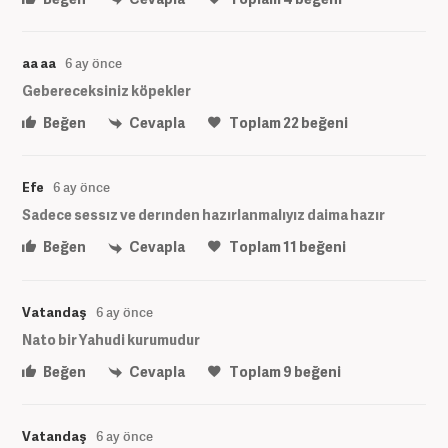
aa aa
6 ay önce
Gebereceksiniz köpekler
Beğen
Cevapla
Toplam
22
beğeni
Efe
6 ay önce
Sadece sessız ve derınden hazırlanmalıyız daima hazır
Beğen
Cevapla
Toplam
11
beğeni
Vatandaş
6 ay önce
Nato bir Yahudi kurumudur
Beğen
Cevapla
Toplam
9
beğeni
Vatandaş
6 ay önce