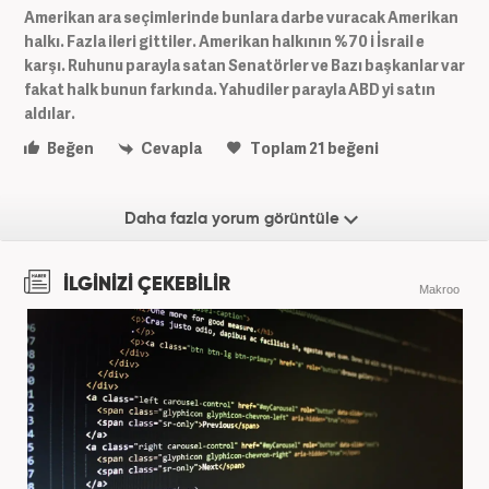
Amerikan ara seçimlerinde bunlara darbe vuracak Amerikan
halkı. Fazla ileri gittiler. Amerikan halkının %70 i İsrail e
karşı. Ruhunu parayla satan Senatörler ve Bazı başkanlar var
fakat halk bunun farkında. Yahudiler parayla ABD yi satın
aldılar.
Beğen
Cevapla
Toplam
21
beğeni
Daha fazla yorum görüntüle
İLGİNİZİ ÇEKEBİLİR
Makroo