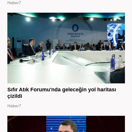
Haber7
Sıfır Atık Forumu'nda geleceğin yol haritası
çizildi
Haber7