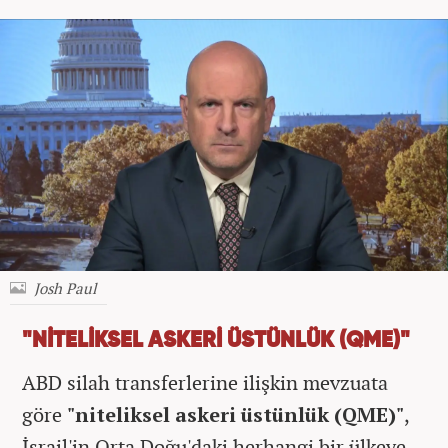
Josh Paul
"NİTELİKSEL ASKERİ ÜSTÜNLÜK (QME)"
ABD silah transferlerine ilişkin mevzuata
göre
"niteliksel askeri üstünlük (QME)"
,
İsrail'in Orta Doğu'daki herhangi bir ülkeye