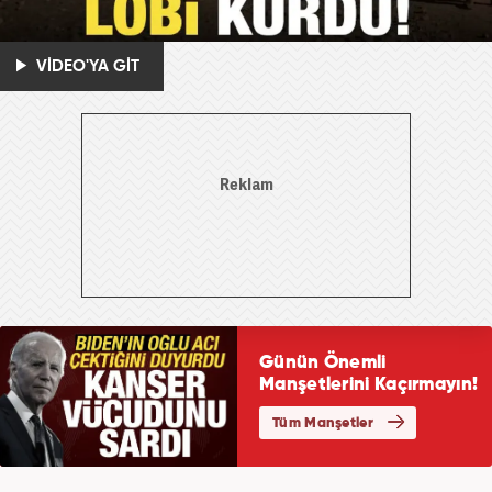
VİDEO'YA GİT