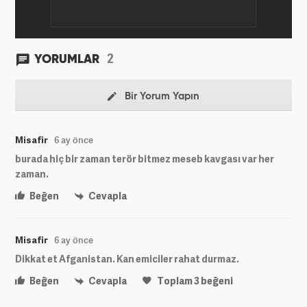
2
YORUMLAR
Bir Yorum Yapın
Misafir
6 ay önce
burada hiç bir zaman terör bitmez meseb kavgası var her
zaman.
Beğen
Cevapla
Misafir
6 ay önce
Dikkat et Afganistan. Kan emiciler rahat durmaz.
Beğen
Cevapla
Toplam
3
beğeni