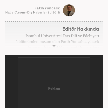
Fatih Yoncalık
Haber7.com - Dış Haberler Editörü
Editör Hakkında
İstanbul Üniversitesi Fars Dili ve Edebiyatı
bölümünden mezun olan Fatih Yoncalık, yüksek
lisansını İstanbul Medeniyet Üniversitesi
Uluslararası İlişkiler bölümünde yaptı. Trakya
Üniversitesi Uluslararası İlişkiler bölümünde
doktora programına devam eden Fatih Yoncalık,
öğrenim hayatı boyunca muhtelif gazete ve
dergilerde bilhassa dünya gündemi ve Orta Doğu
üzerine çeşitli yayınlar yaptı. Meslek hayatına
AKŞAM Gazetesi’nde başlayan Yoncalık, Eylül
2024’ten bu yana Haber7.com’da “Dış Haberler
Editörü” olarak görev yapmaktadır.