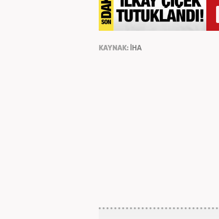
KAYNAK:
İHA