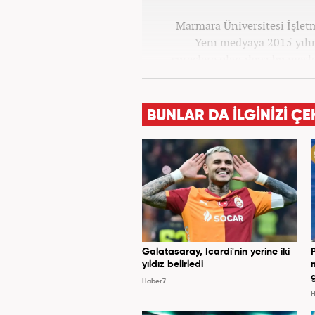
Marmara Üniversitesi İşle
Yeni medyaya 2015 yılınd
süreçlere olan ilgisi bu mes
Star, Güneş, Akşam ve A
bulundu. Her türlü dezenforma
politics) yaşandığı günümüz 
BUNLAR DA İLGİNİZİ ÇE
bilgi aktarımına yardımcı 
geliştirmek üzere çaba 
Galatasaray, Icardi'nin yerine iki
yıldız belirledi
Haber7
H