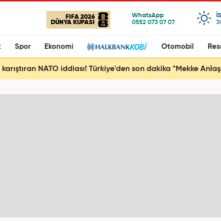
I
FIFA 2026
DÜNYA KUPASI
3
t
Spor
Ekonomi
Otomobil
Res
ı karıştıran NATO iddiası! Türkiye'den son dakika "Mekke Anla