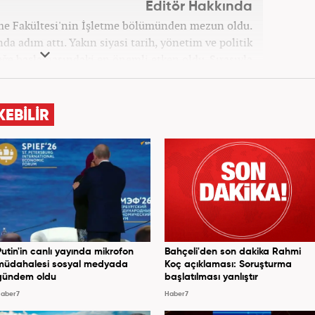
Editör Hakkında
tme Fakültesi'nin İşletme bölümünden mezun oldu.
a adım attı. Yakın siyasi tarih, yönetim ve politik
leğe başlamasındaki en önemli etken oldu. Sırasıyla
 Haber'de gündem ve politika editörlüğü görevinde
syonun olduğu, Hakikat ötesi siyasetin (Post truth
dünyasında, tahrif edilen olguları savunmak, temiz
KEBİLİR
olmak ve kamuoyunun dijital-medya okuryazarlığını
gösteriyor. Dijital medya kariyeri Haber 7'de devam
etmektedir.
Putin'in canlı yayında mikrofon
Bahçeli'den son dakika Rahmi
müdahalesi sosyal medyada
Koç açıklaması: Soruşturma
gündem oldu
başlatılması yanlıştır
aber7
Haber7