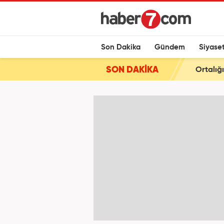
Son Dakika
Gündem
Siyase
SON DAKİKA
Ortalığ