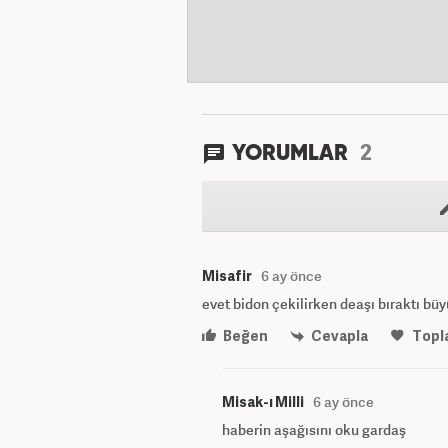
2
YORUMLAR
Misafir
6 ay önce
evet bidon çekilirken deaşı bıraktı büy
Beğen
Cevapla
Topl
Misak-ı Milli
6 ay önce
haberin aşağısını oku gardaş