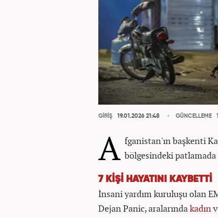
GİRİŞ
19.01.2026 21:48
GÜNCELLEME
1
A
fganistan'ın başkenti K
bölgesindeki patlamada ca
7 KİŞİ HAYATINI KAYBETTİ
İnsani yardım kuruluşu olan 
Dejan Panic, aralarında
kadın
v