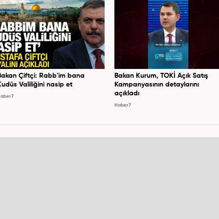
Bakan Çiftçi: Rabb'im bana
Bakan Kurum, TOKİ Açık Satış
Kudüs Valiliğini nasip et
Kampanyasının detaylarını
açıkladı
aber7
Haber7