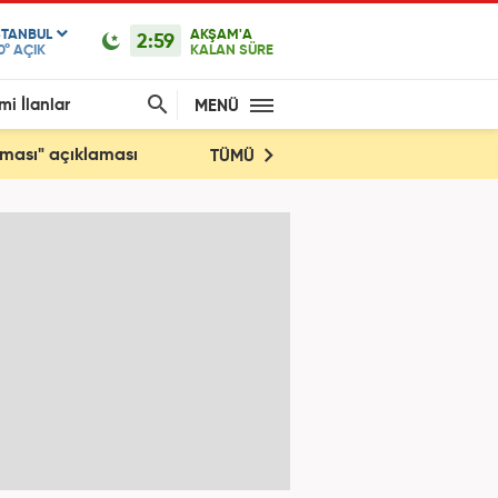
STANBUL
AKŞAM'A
2:59
0°
AÇIK
KALAN SÜRE
mi İlanlar
MENÜ
şması" açıklaması
TÜMÜ