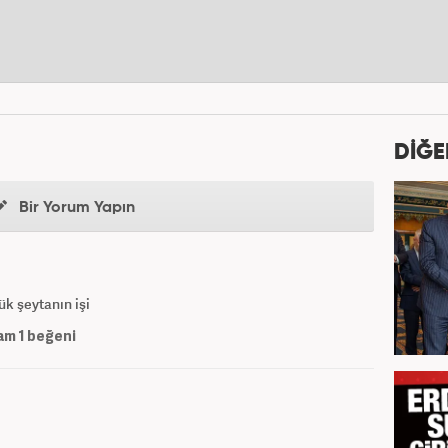
DİĞE
Bir Yorum Yapın
ük şeytanın işi
am
1
beğeni