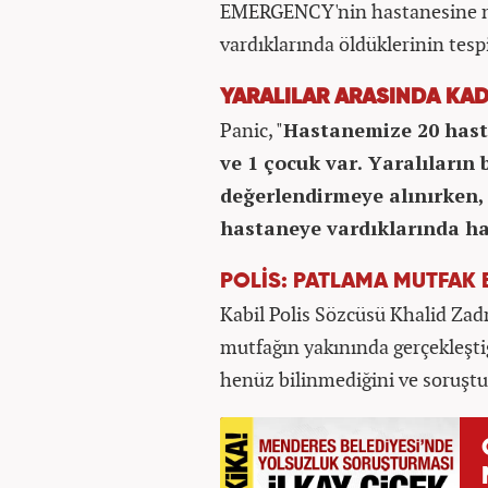
EMERGENCY'nin hastanesine nak
vardıklarında öldüklerinin tespi
YARALILAR ARASINDA KAD
Panic, "
Hastanemize 20 hasta
ve 1 çocuk var. Yaralıların
değerlendirmeye alınırken, k
hastaneye vardıklarında ha
POLİS: PATLAMA MUTFAK
Kabil Polis Sözcüsü Khalid Zad
mutfağın yakınında gerçekleşti
henüz bilinmediğini ve soruştu