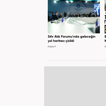
Sıfır Atık Forumu'nda geleceğin
yol haritası çizildi
Haber7
H