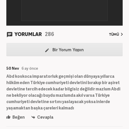
286
YORUMLAR
TÜMÜ
Bir Yorum Yapın
50 Nev
6 ay önce
Abd koskoca imparatorluk geçmişi olan dünyaya yıllarca
hüküm eden Türkiye cumhuriyeti devletini bırakıp bir aşiret
devletine tercih edecek kadar bilgisiz değildir mazlum Abdi
ne bekliyor olacağı buydu mazlumda akıl varsa Türkiye
cumhuriyeti devletine sırtını yaslayacak yoksa inlerde
yaşamaktan başka çareleri kalmadı
Beğen
Cevapla