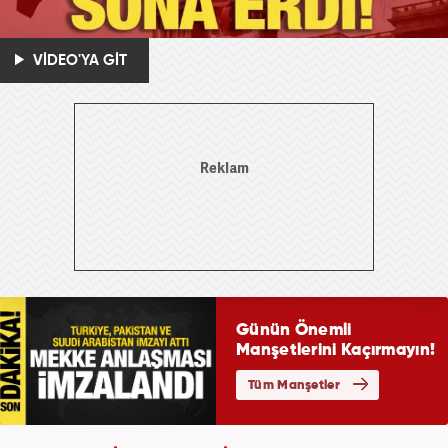
VİDEO'YA GİT