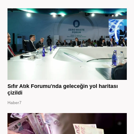
Sıfır Atık Forumu'nda geleceğin yol haritası
çizildi
Haber7