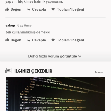
yapsın, hiç kimse hainlik yapmasın.
Beğen
Cevapla
Toplam
1
beğeni
yakup
6 ay önce
tek kullanımlıkmış demekki
Beğen
Cevapla
Toplam
1
beğeni
Daha fazla yorum görüntüle
İLGİNİZİ ÇEKEBİLİR
Makroo