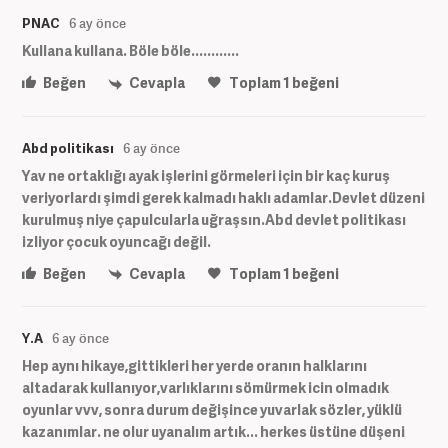
PNAC
6 ay önce
Kullana kullana. Böle böle............
Beğen
Cevapla
Toplam
1
beğeni
Abd politikası
6 ay önce
Yav ne ortaklığı ayak işlerini görmeleri için bir kaç kuruş
veriyorlardı şimdi gerek kalmadı haklı adamlar.Devlet düzeni
kurulmuş niye çapulcularla uğraşsın.Abd devlet politikası
izliyor çocuk oyuncağı değil.
Beğen
Cevapla
Toplam
1
beğeni
Y.A
6 ay önce
Hep aynı hikaye,gittikleri her yerde oranın halklarını
altadarak kullanıyor,varlıklarını sömürmek icin olmadık
oyunlar vvv, sonra durum değişince yuvarlak sözler, yüklü
kazanımlar. ne olur uyanalım artık... herkes üstüne düşeni