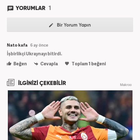
1
YORUMLAR
Bir Yorum Yapın
Nato kafa
6 ay önce
İşbirlikçi Ukraynayı bitirdi.
Beğen
Cevapla
Toplam
1
beğeni
İLGİNİZİ ÇEKEBİLİR
Makroo