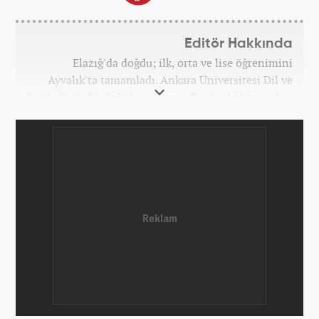
Editör Hakkında
Elazığ'da doğdu; ilk, orta ve lise öğrenimini
Ayvalık'ta tamamladı. Ankara Üniversitesi Dil ve
Tarih-Coğrafya Fakültesi "Sanat Tarihi" bölümünden
mezun oldu. Üniversite yıllarında gazetecilik
üzerine eğitimler aldı. Haberciliğe "muhabir" olarak
Kanal 7'de başladı; daha sonra Haber 7'ye geçti.
Kariyerine, Haber7'de "editör" olarak devam ediyor.