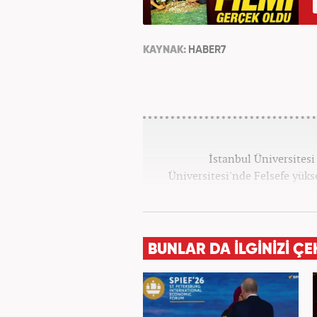
KAYNAK:
HABER7
İstanbul Üniversitesi
Üniversitesi'nde Felsefe yük
BUNLAR DA İLGİNİZİ ÇE