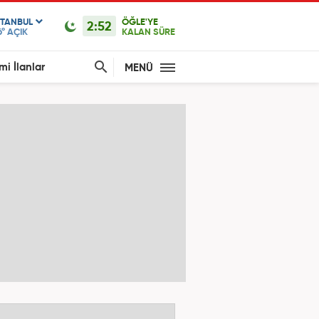
STANBUL
ÖĞLE'YE
2:52
6°
AÇIK
KALAN SÜRE
mi İlanlar
MENÜ