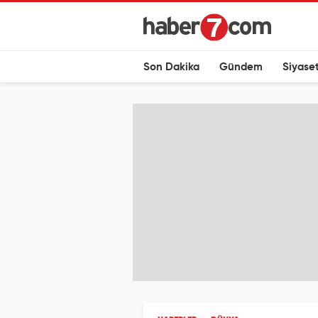
Son Dakika
Gündem
Siyase