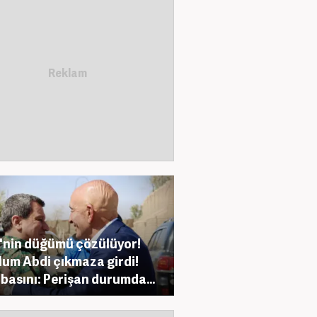
nin düğümü çözülüyor!
um Abdi çıkmaza girdi!
basını: Perişan durumda...