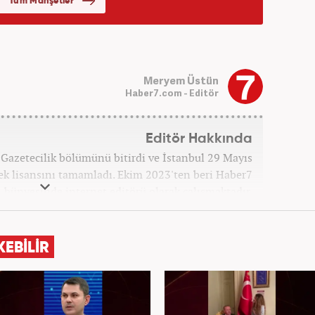
Meryem Üstün
Haber7.com - Editör
Editör Hakkında
 Gazetecilik bölümünü bitirdi ve İstanbul 29 Mayıs
sek lisansını tamamladı. Ekim 2023'ten beri Haber7
bünyesinde internet editörü olarak çalışmaktadır.
KEBİLİR