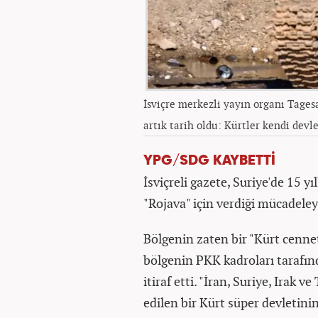
İsviçre merkezli yayın organı Tages
artık tarih oldu: Kürtler kendi devle
YPG/SDG KAYBETTİ
İsviçreli gazete, Suriye'de 15 y
"Rojava" için verdiği mücadeley
Bölgenin zaten bir "Kürt cenne
bölgenin PKK kadroları tarafınd
itiraf etti. "İran, Suriye, Irak v
edilen bir Kürt süper devletini