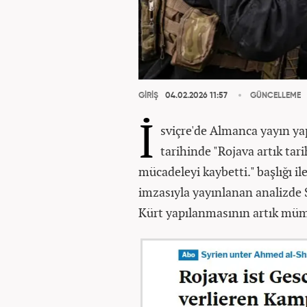
GİRİŞ
04.02.2026 11:57
GÜNCELLEME
İ
sviçre'de Almanca yayın ya
tarihinde "Rojava artık tari
mücadeleyi kaybetti." başlığı il
imzasıyla yayınlanan analizde 
Kürt yapılanmasının artık müm