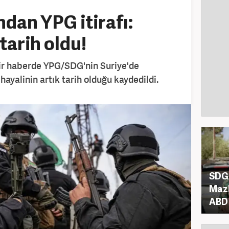
ndan YPG itirafı:
tarih oldu!
bir haberde YPG/SDG'nin Suriye'de
hayalinin artık tarih olduğu kaydedildi.
SDG'
Mazl
ABD 