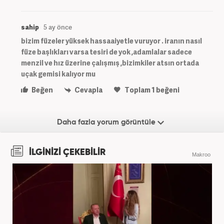
sahip
5 ay önce
bizim füzeler yüksek hassaaiyetle vuruyor . iranın nasıl
füze başlıkları varsa tesiri de yok ,adamlalar sadece
menzil ve hız üzerine çalışmış ,bizimkiler atsın ortada
uçak gemisi kalıyor mu
Beğen
Cevapla
Toplam
1
beğeni
Daha fazla yorum görüntüle
İLGİNİZİ ÇEKEBİLİR
Makroo