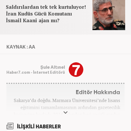
Saldırılardan tek tek kurtuluyor!
İran Kudüs Gücü Komutanı
İsmail Kaani ajan mı?
KAYNAK : AA
Şule Altınel
Haber7.com - İnternet Editörü
Editör Hakkında
Sakarya’da doğdu. Marmara Üniversitesi’nde lisans
eğitimini tamamlamasının ardından gazetecilik
kariyerine başladı. 2016 yılından beri çeşitli medya
kuruluşlarında çalıştı. 2025 Haziran ayından
İLİŞKİLİ HABERLER
itibaren Haber7’de ‘gündem editörü’ olarak