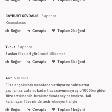
BAYBURT SEVDALISI
5 ay önce
Kısasakısas
Beğen
Cevapla
Toplam
2
beğeni
Yunus
5 ay önce
3 asker füzeleri görünce öldü demek
Beğen
Cevapla
Toplam
3
beğeni
Arif
5 ay önce
Füzeler çok uzak mesafeden atılıyor ve nokta atışı
yapılamaz, zaten o kadar hava savunmayı aşıp 1000 km giden
füze artık beni bi bırak modunda seyir etmekte. Hali
kalamayan füze ninde tesiri olmuyor haliyle
Beğen
Cevapla
Toplam
1
beğeni