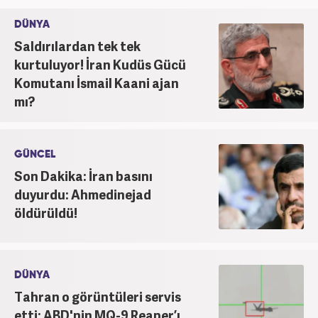
kariyerini sürdürmekte.
DÜNYA
Saldırılardan tek tek
kurtuluyor! İran Kudüs Gücü
Komutanı İsmail Kaani ajan
mı?
GÜNCEL
Son Dakika: İran basını
duyurdu: Ahmedinejad
öldürüldü!
DÜNYA
Tahran o görüntüleri servis
etti: ABD'nin MQ-9 Reaper’ı