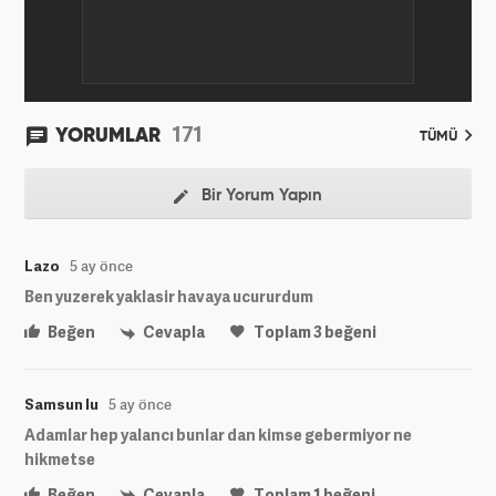
171
YORUMLAR
TÜMÜ
Bir Yorum Yapın
Lazo
5 ay önce
Ben yuzerek yaklasir havaya ucururdum
Beğen
Cevapla
Toplam
3
beğeni
Samsun lu
5 ay önce
Adamlar hep yalancı bunlar dan kimse gebermiyor ne
hikmetse
Beğen
Cevapla
Toplam
1
beğeni