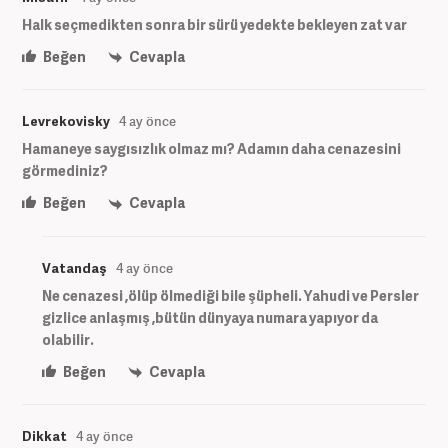
Halk seçmedikten sonra bir sürü yedekte bekleyen zat var
Beğen
Cevapla
Levrekovisky
4 ay önce
Hamaneye saygısızlık olmaz mı? Adamın daha cenazesini
görmediniz?
Beğen
Cevapla
Vatandaş
4 ay önce
Ne cenazesi ,ölüp ölmediği bile şüpheli. Yahudi ve Persler
gizlice anlaşmış ,bütün dünyaya numara yapıyor da
olabilir.
Beğen
Cevapla
Dikkat
4 ay önce