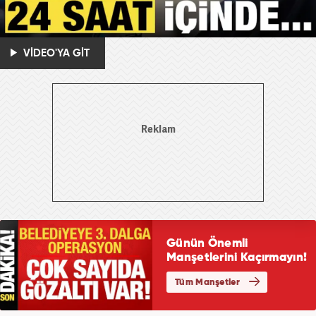
VİDEO'YA GİT