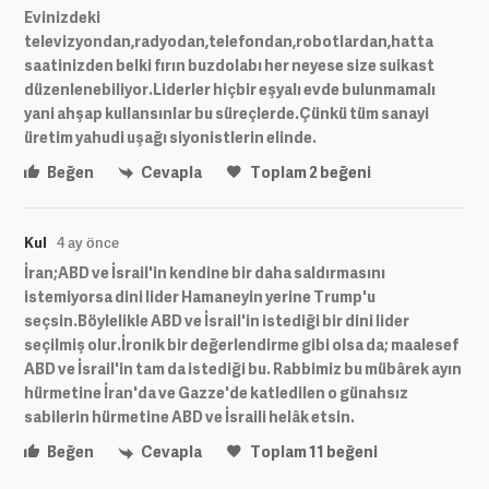
Evinizdeki
televizyondan,radyodan,telefondan,robotlardan,hatta
saatinizden belki fırın buzdolabı her neyese size suikast
düzenlenebiliyor.Liderler hiçbir eşyalı evde bulunmamalı
yani ahşap kullansınlar bu süreçlerde.Çünkü tüm sanayi
üretim yahudi uşağı siyonistlerin elinde.
Beğen
Cevapla
Toplam
2
beğeni
Kul
4 ay önce
İran;ABD ve İsrail'in kendine bir daha saldırmasını
istemiyorsa dini lider Hamaneyin yerine Trump'u
seçsin.Böylelikle ABD ve İsrail'in istediği bir dini lider
seçilmiş olur.İronik bir değerlendirme gibi olsa da; maalesef
ABD ve İsrail'in tam da istediği bu. Rabbimiz bu mübârek ayın
hürmetine İran'da ve Gazze'de katledilen o günahsız
sabilerin hürmetine ABD ve İsraili helâk etsin.
Beğen
Cevapla
Toplam
11
beğeni