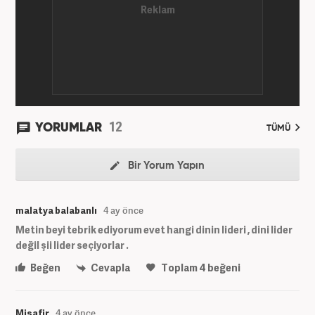
ve teknoloji kategorilerinde birçok haber ve
röportaja imza atarak galeri ve video hazırladı.
Bahadır Alemdar, meslek hayatına Haber7.com'da
aktif olarak devam etmektedir.
12
YORUMLAR
TÜMÜ
Bir Yorum Yapın
malatya balabanlı
4 ay önce
Metin beyi tebrik ediyorum evet hangi dinin lideri , dini lider
değil şii lider seçiyorlar .
Beğen
Cevapla
Toplam
4
beğeni
Misafir
4 ay önce