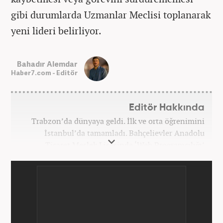
gibi durumlarda Uzmanlar Meclisi toplanarak
yeni lideri belirliyor.
Bahadır Alemdar
Haber7.com - Editör
Editör Hakkında
Trabzon’da dünyaya geldi. İlk ve orta öğrenimini
İstanbul’da tamamladı. Bahçelievler Anadolu
Ticaret Meslek Lisesinde ‘Web Programcılığı’
bölümünden mezun oldu. Yüksek öğrenimini,
Atatürk Üniversitesinde ‘Yeni Medya ve Gazetecilik’
mezunu olarak tamamladı. Gazeteciliğe ilk adımını
2011 yılında attı. 13 yıllık profesyonel meslek
hayatında SEO içerik ve muhabirlik de dahil olmak
üzere ağırlıklı olarak gündem, dünya, ekonomi, spor