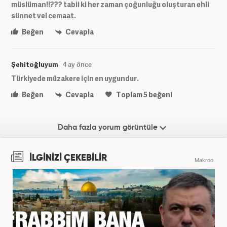
müslüman!!??? tabii ki her zaman çoğunluğu oluşturan ehli
sünnet vel cemaat.
Beğen
Cevapla
Şehitoğluyum
4 ay önce
Türkiyede müzakere için en uygundur.
Beğen
Cevapla
Toplam
5
beğeni
Daha fazla yorum görüntüle
İLGİNİZİ ÇEKEBİLİR
Makroo