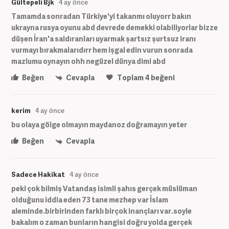
Gültepeli Bjk
4 ay önce
Tamamda sonradan Türkiye'yi takanmı oluyorr bakın
ukrayna rusya oyunu abd devrede demekki olabiliyorlar bizze
düşen İran'a saldıranları uyarmak şartsız şurtsuz iranı
vurmayı bırakmalarıdırr hem işgal edin vurun sonrada
mazlumu oynayın ohh negüzel dünya dimi abd
Beğen
Cevapla
Toplam
4
beğeni
kerim
4 ay önce
bu olaya gölge olmayın maydanoz doğramayın yeter
Beğen
Cevapla
Sadece Hakikat
4 ay önce
peki çok bilmiş Vatandaş isimli şahıs gerçek müslüman
olduğunu iddia eden 73 tane mezhep var İslam
aleminde.birbirinden farklı birçok inançları var.soyle
bakalım o zaman bunların hangisi doğru yolda gerçek