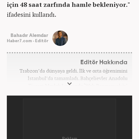
için 48 saat zarfında hamle bekleniyor."
ifadesini kullandı.
Bahadır Alemdar
Haber7.com - Editör
Editör Hakkında
Trabzon’da dünyaya geldi. İlk ve orta öğrenimini
İstanbul’da tamamladı. Bahçelievler Anadolu
Ticaret Meslek Lisesinde ‘Web Programcılığı’
bölümünden mezun oldu. Yüksek öğrenimini,
Atatürk Üniversitesinde ‘Yeni Medya ve Gazetecilik’
mezunu olarak tamamladı. Gazeteciliğe ilk adımını
2011 yılında attı. 13 yıllık profesyonel meslek
hayatında SEO içerik ve muhabirlik de dahil olmak
üzere ağırlıklı olarak gündem, dünya, ekonomi, spor
ve teknoloji kategorilerinde birçok haber ve