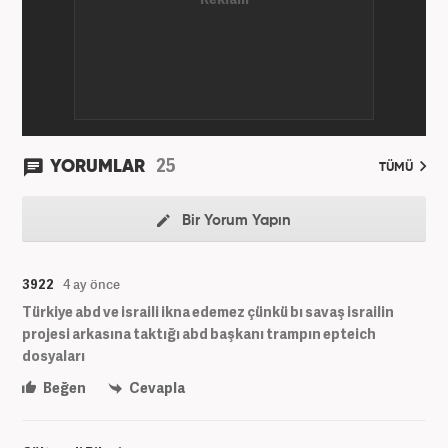
röportaja imza atarak galeri ve video hazırladı.
Bahadır Alemdar, meslek hayatına Haber7.com'da
aktif olarak devam etmektedir.
25
YORUMLAR
TÜMÜ
Bir Yorum Yapın
3922
4 ay önce
Türkiye abd ve israili ikna edemez çünkü bı savaş israilin
projesi arkasına taktığı abd başkanı trampın epteich
dosyaları
Beğen
Cevapla