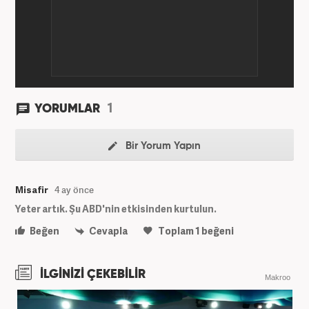
2024’ten bu yana Haber7.com’da “Dış Haberler
Editörü” olarak görev yapmaktadır.
1
YORUMLAR
Bir Yorum Yapın
Misafir
4 ay önce
Yeter artık. Şu ABD'nin etkisinden kurtulun.
Beğen
Cevapla
Toplam
1
beğeni
İLGİNİZİ ÇEKEBİLİR
Makroo