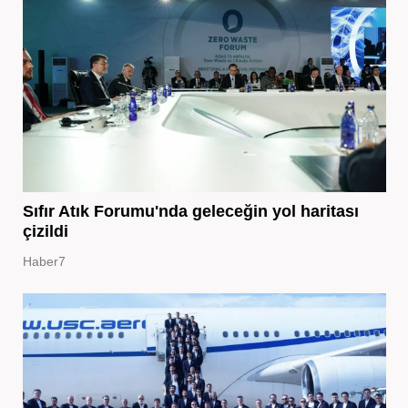
Sıfır Atık Forumu'nda geleceğin yol haritası
çizildi
Haber7