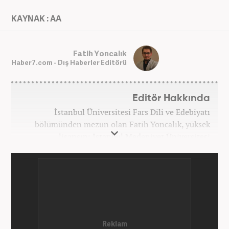
KAYNAK : AA
Fatih Yoncalık
Haber7.com - Dış Haberler Editörü
Editör Hakkında
İstanbul Üniversitesi Fars Dili ve Edebiyatı
bölümünden mezun olan Fatih Yoncalık, yüksek
lisansını İstanbul Medeniyet Üniversitesi
Uluslararası İlişkiler bölümünde yaptı. Trakya
Üniversitesi Uluslararası İlişkiler bölümünde
doktora programına devam eden Fatih Yoncalık,
öğrenim hayatı boyunca muhtelif gazete ve
dergilerde bilhassa dünya gündemi ve Orta Doğu
üzerine çeşitli yayınlar yaptı. Meslek hayatına
AKŞAM Gazetesi’nde başlayan Yoncalık, Eylül