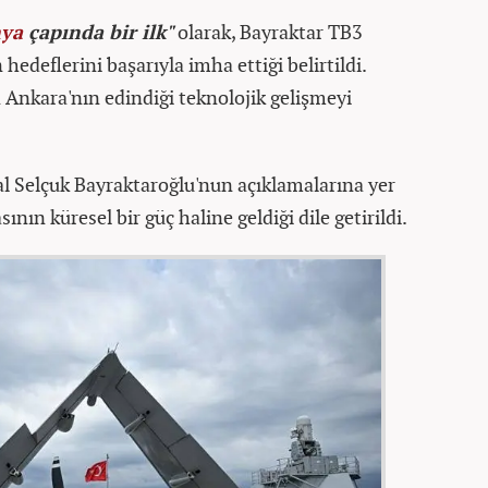
ya
çapında bir ilk"
olarak, Bayraktar TB3
edeflerini başarıyla imha ettiği belirtildi.
 Ankara'nın edindiği teknolojik gelişmeyi
 Selçuk Bayraktaroğlu'nun açıklamalarına yer
ın küresel bir güç haline geldiği dile getirildi.