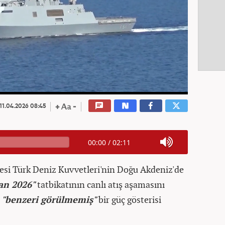
11.04.2026 08:45
00:00
/
02:11
tesi Türk Deniz Kuvvetleri'nin Doğu Akdeniz'de
an 2026"
tatbikatının canlı atış aşamasını
n
"benzeri görülmemiş"
bir güç gösterisi