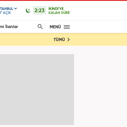
STANBUL
İKİNDİ'YE
2:23
8°
AÇIK
KALAN SÜRE
mi İlanlar
MENÜ
TÜMÜ