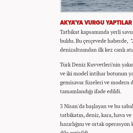
AKYA'YA VURGU YAPTILAR
Tatbikat kapsamında yerli savu
buldu. Bu çerçevede haberde,
"
denizaltısından ilk kez canlı atış
Türk Deniz Kuvvetleri'nin yakın
ve iki model intihar botunun y
gemisavar füzeleri ve modern 
tamamlandığı ifade edildi.
3 Nisan'da başlayan ve bu sabah
tatbikatın, deniz, kara, hava v
hazırlığını ve ortak operasyon 
dile getirildi.