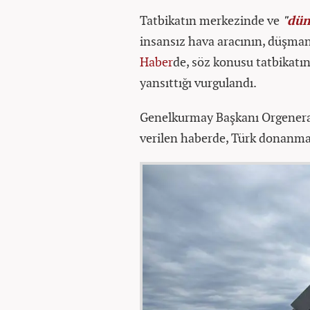
Tatbikatın merkezinde ve
"
dün
insansız hava aracının, düşman h
Haber
de, söz konusu tatbikatın
yansıttığı vurgulandı.
Genelkurmay Başkanı Orgeneral
verilen haberde, Türk donanmasın