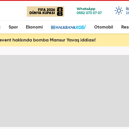
I
FIFA 2026
DÜNYA KUPASI
2
t
Spor
Ekonomi
Otomobil
Res
event hakkında bomba Mansur Yavaş iddiası!