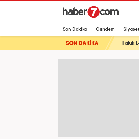
Son Dakika
Gündem
Siyase
SON DAKİKA
Haluk L