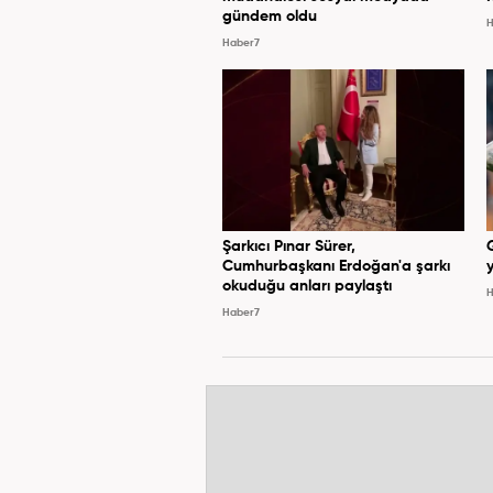
gündem oldu
H
Haber7
Şarkıcı Pınar Sürer,
Cumhurbaşkanı Erdoğan'a şarkı
y
okuduğu anları paylaştı
H
Haber7