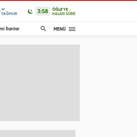
L
ÖĞLE'YE
3:58
F YAĞMUR
KALAN SÜRE
mi İlanlar
MENÜ