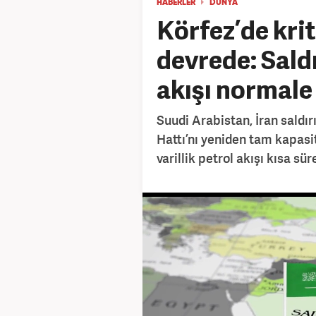
HABERLER
DÜNYA
Körfez’de kri
devrede: Saldı
akışı normale
Suudi Arabistan, İran saldır
Hattı’nı yeniden tam kapasi
varillik petrol akışı kısa sü