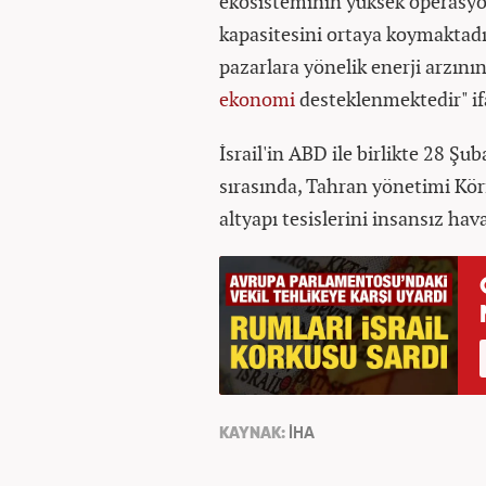
ekosisteminin yüksek operasyon
kapasitesini ortaya koymaktadı
pazarlara yönelik enerji arzının
ekonomi
desteklenmektedir" ifa
İsrail'in ABD ile birlikte 28 Şuba
sırasında, Tahran yönetimi Körf
altyapı tesislerini insansız hav
KAYNAK:
İHA