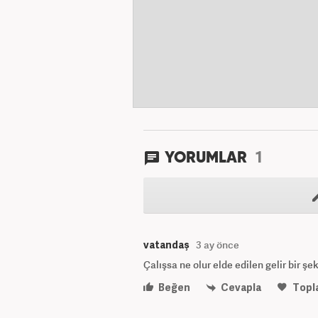
1
YORUMLAR
vatandaş
3 ay önce
Çalışsa ne olur elde edilen gelir bir ş
Beğen
Cevapla
Topl