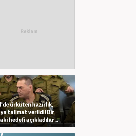
il'de ürküten hazırlık,
ya talimat verildi! Bir
aki hedefi açıkladılar...