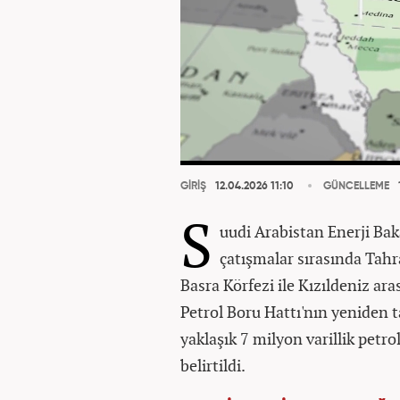
GİRİŞ
12.04.2026 11:10
GÜNCELLEME
S
uudi Arabistan Enerji Bak
çatışmalar sırasında Tah
Basra Körfezi ile Kızıldeniz ar
Petrol Boru Hattı'nın yeniden 
yaklaşık 7 milyon varillik petro
belirtildi.