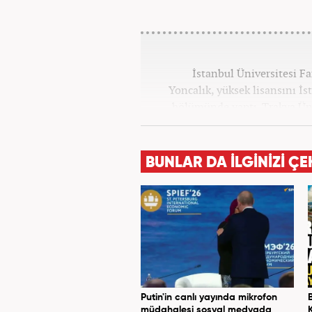
İstanbul Üniversitesi F
Yoncalık, yüksek lisansını İs
bölümünde yaptı. Trakya Üni
programına devam eden Fatih 
ve dergilerde bilhassa dünya g
Meslek hayatına AKŞAM Gazete
BUNLAR DA İLGİNİZİ ÇE
Haber7.com’da
Putin'in canlı yayında mikrofon
müdahalesi sosyal medyada