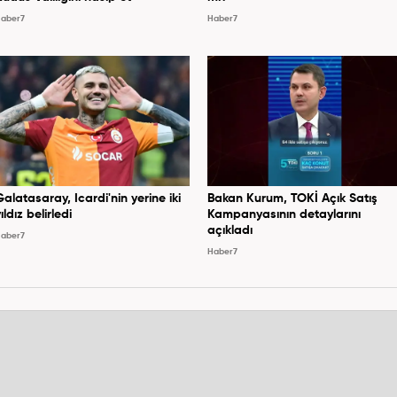
aber7
Haber7
Galatasaray, Icardi'nin yerine iki
Bakan Kurum, TOKİ Açık Satış
ıldız belirledi
Kampanyasının detaylarını
açıkladı
aber7
Haber7