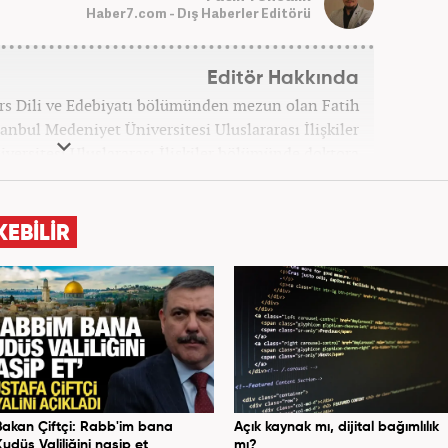
Haber7.com - Dış Haberler Editörü
Editör Hakkında
ars Dili ve Edebiyatı bölümünden mezun olan Fatih
tanbul Medeniyet Üniversitesi Uluslararası İlişkiler
versitesi Uluslararası İlişkiler bölümünde doktora
Yoncalık, öğrenim hayatı boyunca muhtelif gazete
ündemi ve Orta Doğu üzerine çeşitli yayınlar yaptı.
si’nde başlayan Yoncalık, Eylül 2024’ten bu yana
KEBİLİR
 “Dış Haberler Editörü” olarak görev yapmaktadır.
Bakan Çiftçi: Rabb'im bana
Açık kaynak mı, dijital bağımlılık
Kudüs Valiliğini nasip et
mı?