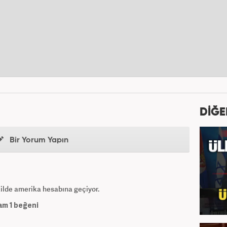
DİĞE
Bir Yorum Yapın
ekilde amerika hesabına geçiyor.
am
1
beğeni