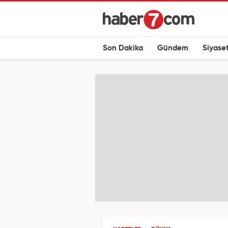
Son Dakika
Gündem
Siyase