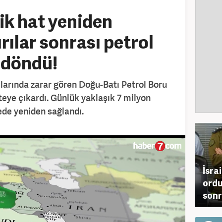
tik hat yeniden
rılar sonrası petrol
 döndü!
ılarında zarar gören Doğu-Batı Petrol Boru
teye çıkardı. Günlük yaklaşık 7 milyon
rede yeniden sağlandı.
İsra
ordu
sonr