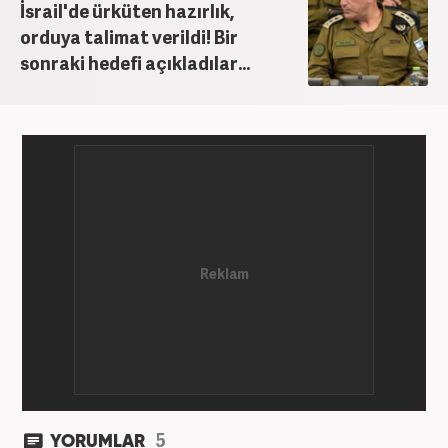
İsrail'de ürküten hazırlık,
orduya talimat verildi! Bir
sonraki hedefi açıkladılar...
5
YORUMLAR