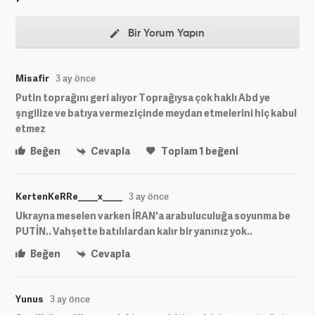
Bir Yorum Yapın
Misafir
3 ay önce
Putin toprağını geri alıyor Toprağıysa çok haklı Abd ye
şngilize ve batıya vermeziçinde meydan etmelerini hiç kabul
etmez
Beğen
Cevapla
Toplam
1
beğeni
KertenKeRRe____x____
3 ay önce
Ukrayna meselen varken İRAN'a arabuluculuğa soyunma be
PUTİN.. Vahşette batılılardan kalır bir yanınız yok..
Beğen
Cevapla
Yunus
3 ay önce