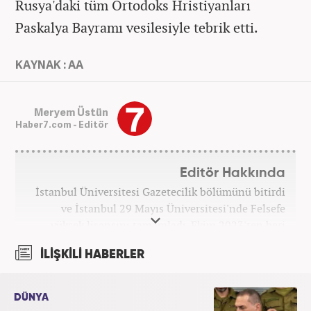
Rusya'daki tüm Ortodoks Hristiyanları
Paskalya Bayramı vesilesiyle tebrik etti.
KAYNAK : AA
Meryem Üstün
Haber7.com - Editör
Editör Hakkında
İstanbul Üniversitesi Gazetecilik bölümünü bitirdi
ve İstanbul 29 Mayıs Üniversitesi'nde Felsefe
yüksek lisansını tamamladı. Ekim 2023'ten beri
Haber7 bünyesinde internet editörü olarak
İLİŞKİLİ HABERLER
çalışmaktadır.
DÜNYA