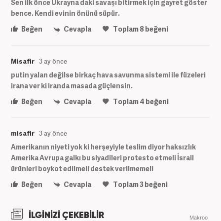
Sen ilk önce Ukrayna daki savaşı bitirmek için gayret göster
bence. Kendi evinin önünü süpür.
Beğen
Cevapla
Toplam
8
beğeni
Misafir
3 ay önce
putin yalan değilse birkaç hava savunma sistemi ile füzeleri
irana ver ki iranda masada güçlensin.
Beğen
Cevapla
Toplam
4
beğeni
misafir
3 ay önce
Amerikanın niyeti yok ki herşeyiyle teslim diyor haksızlık
Amerika Avrupa galkı bu siyadileri protesto etmeli İsrail
ürünleri boykot edilmeli destek verilmemeli
Beğen
Cevapla
Toplam
3
beğeni
İLGİNİZİ ÇEKEBİLİR
Makroo