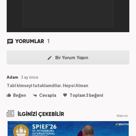
Editörü” olarak görev yapmaktadır.
1
YORUMLAR
Bir Yorum Yapın
Adam
3 ay önce
Tabi kimseyi tutuklamdilar. Hepsi Alman
Beğen
Cevapla
Toplam
3
beğeni
İLGİNİZİ ÇEKEBİLİR
Makroo