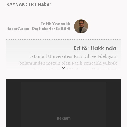
KAYNAK : TRT Haber
Fatih Yoncalık
Haber7.com - Dış Haberler Editörü
Editör Hakkında
İstanbul Üniversitesi Fars Dili ve Edebiyatı
bölümünden mezun olan Fatih Yoncalık, yüksek
lisansını İstanbul Medeniyet Üniversitesi
Uluslararası İlişkiler bölümünde yaptı. Trakya
Üniversitesi Uluslararası İlişkiler bölümünde
doktora programına devam eden Fatih Yoncalık,
öğrenim hayatı boyunca muhtelif gazete ve
dergilerde bilhassa dünya gündemi ve Orta Doğu
üzerine çeşitli yayınlar yaptı. Meslek hayatına
AKŞAM Gazetesi’nde başlayan Yoncalık, Eylül
2024’ten bu yana Haber7.com’da “Dış Haberler