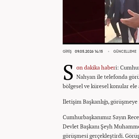
GİRİŞ
09.05.2026 14:15
GÜNCELLEME
S
on dakika
haber
i: Cumhur
Nahyan ile telefonda görüş
bölgesel ve küresel konular ele 
İletişim Başkanlığı, görüşmeye 
Cumhurbaşkanımız Sayın Recep 
Devlet Başkanı Şeyh Muhammed 
görüşmesi gerçekleştirdi. Görüşm