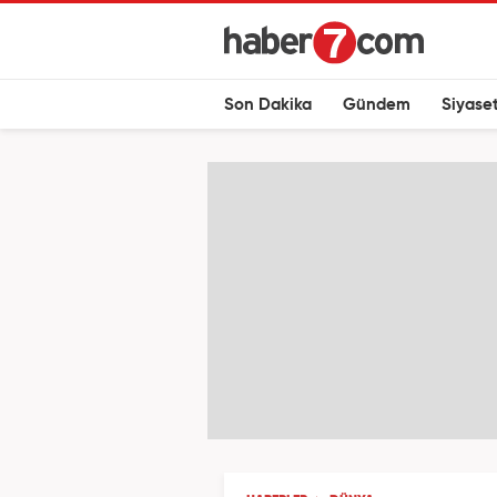
Son Dakika
Gündem
Siyase