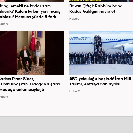
Hangi emekli ne kadar zam
Bakan Çiftçi: Rabb'im bana
alacak? Kalem kalem yeni maaş
Kudüs Valiliğini nasip et
tablosu! Memura yüzde 5 fark
Haber7
aber7
Şarkıcı Pınar Sürer,
ABD yolculuğu başladı! İran Milli
Cumhurbaşkanı Erdoğan'a şarkı
Takımı, Antalya'dan ayrıldı
okuduğu anları paylaştı
Haber7
aber7