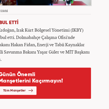
rzani
BUL ETTİ
doğan, Irak Kürt Bölgesel Yönetimi (IKBY)
bul etti. Dolmabahçe Çalışma Ofisi'nde
akanı Hakan Fidan, Enerji ve Tabii Kaynaklar
lli Savunma Bakanı Yaşar Güler ve MİT Başkanı
.