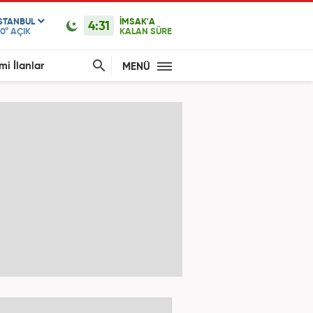
ISTANBUL
İMSAK'A
4:31
0°
AÇIK
KALAN SÜRE
mi İlanlar
MENÜ