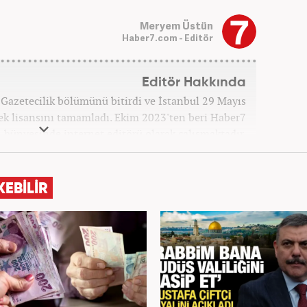
Meryem Üstün
Haber7.com - Editör
Editör Hakkında
 Gazetecilik bölümünü bitirdi ve İstanbul 29 Mayıs
sek lisansını tamamladı. Ekim 2023'ten beri Haber7
bünyesinde internet editörü olarak çalışmaktadır.
KEBİLİR