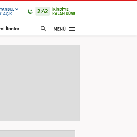
STANBUL
İKİNDİ'YE
2:42
8°
AÇIK
KALAN SÜRE
mi İlanlar
MENÜ