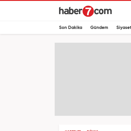
Son Dakika
Gündem
Siyase