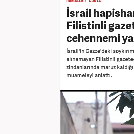
HABERLER
DÜNYA
İsrail hapish
Filistinli gaze
cehennemi y
İsrail'in Gazze'deki soykır
alınamayan Filistinli gazete
zindanlarında maruz kaldığı 
muameleyi anlattı.