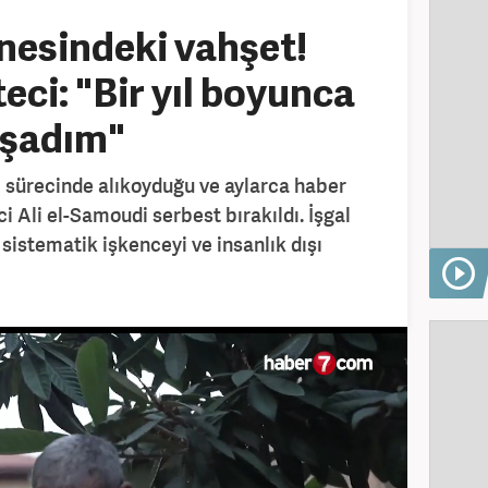
anesindeki vahşet!
teci: "Bir yıl boyunca
aşadım"
ım sürecinde alıkoyduğu ve aylarca haber
ci Ali el-Samoudi serbest bırakıldı. İşgal
sistematik işkenceyi ve insanlık dışı