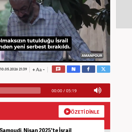
10.05.2026 21:39
00:00
/
05:19
ÖZETİ DİNLE
l-Samoudi, Nisan 2025'te İsrail