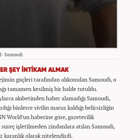
el- Samoudi
ER ŞEY İNTİKAM ALMAK
 rejimin güçleri tarafından alıkonulan Samoudi, o
ağı tamamen kesilmiş bir halde tutuldu.
aylarca akıbetinden haber alamadığı Samoudi,
ığı binlerce sivilin maruz kaldığı belirsizliğin
CNN World’un haberine göre, gazetecilik
 süreç işletilmeden zindanlara atılan Samoudi,
ir karanlık olarak nitelendirdi.