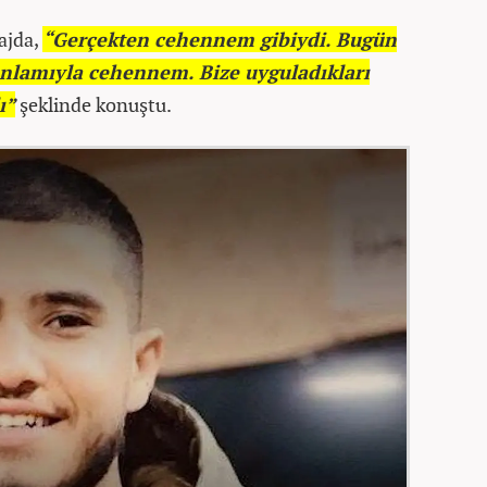
ajda,
“Gerçekten cehennem gibiydi. Bugün
nlamıyla cehennem. Bize uyguladıkları
ı”
şeklinde konuştu.