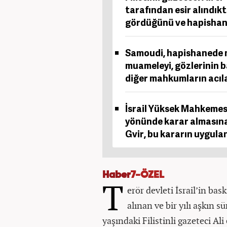
tarafından esir alındıkt
gördüğünü ve hapishanele
Samoudi, hapishanede m
muameleyi, gözlerinin b
diğer mahkumların acıla
İsrail Yüksek Mahkemesi,
yönünde karar almasına
Gvir, bu kararın uygula
Haber
7-ÖZEL
T
erör devleti İsrail’in bas
alınan ve bir yılı aşkın s
yaşındaki Filistinli gazeteci A