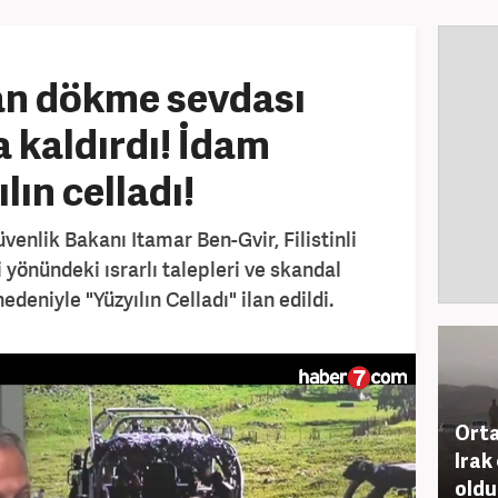
an dökme sevdası
 kaldırdı! İdam
lın celladı!
Güvenlik Bakanı Itamar Ben-Gvir, Filistinli
önündeki ısrarlı talepleri ve skandal
deniyle "Yüzyılın Celladı" ilan edildi.
Orta
Irak
oldu