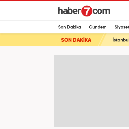
Son Dakika
Gündem
Siyase
SON DAKİKA
İstanbu