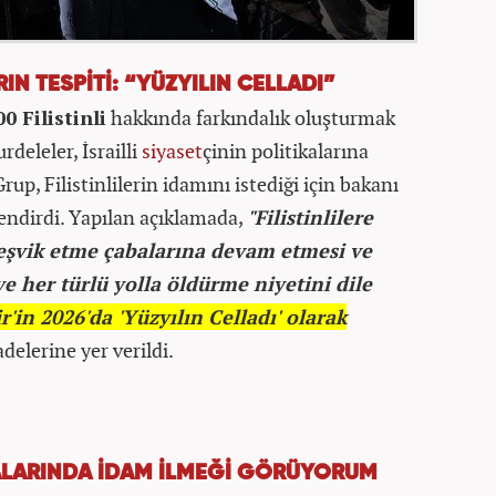
IN TESPİTİ: “YÜZYILIN CELLADI”
00 Filistinli
hakkında farkındalık oluşturmak
rdeleler, İsrailli
siyaset
çinin politikalarına
Grup, Filistinlilerin idamını istediği için bakanı
endirdi. Yapılan açıklamada,
"Filistinlilere
 teşvik etme çabalarına devam etmesi ve
e her türlü yolla öldürme niyetini dile
r'in 2026'da 'Yüzyılın Celladı' olarak
adelerine yer verildi.
ALARINDA İDAM İLMEĞİ GÖRÜYORUM