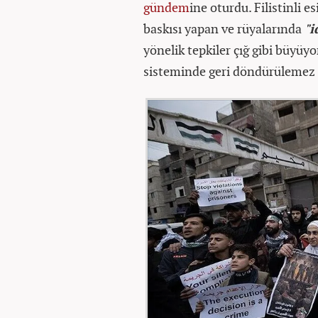
gündem
ine oturdu. Filistinli e
baskısı yapan ve rüyalarında
"i
yönelik tepkiler çığ gibi büyüy
sisteminde geri döndürülemez bi