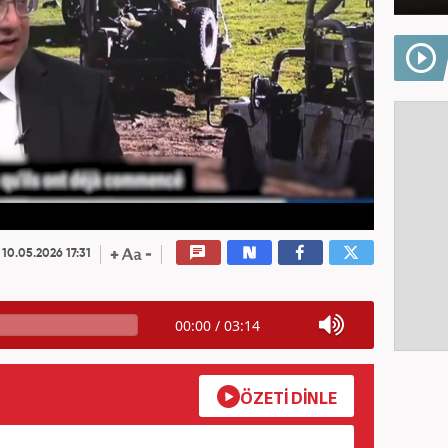
10.05.2026 17:31
00:00
/
03:14
ÖZETİ DİNLE