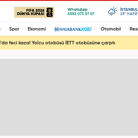
ISTANBUL
FIFA 2026
DÜNYA KUPASI
25°
HAFİ
t
Spor
Ekonomi
Otomobil
Res
l'da feci kaza! Yolcu otobüsü İETT otobüsüne çarptı