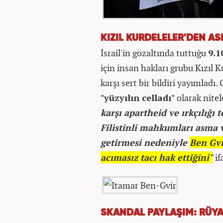
KIZIL KURDELELER'DEN ASR
İsrail'in gözaltında tuttuğu
9.1
için insan hakları grubu Kızıl Ku
karşı sert bir bildiri yayımladı. 
"yüzyılın celladı"
olarak nitel
karşı apartheid ve ırkçılığı
Filistinli mahkumları asma v
getirmesi nedeniyle
Ben Gvi
acımasız tacı hak ettiğini"
if
SKANDAL PAYLAŞIM: RÜY