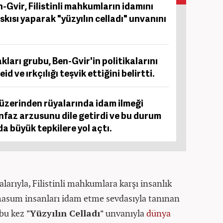
n-Gvir, Filistinli mahkumların idamını
skısı yaparak "yüzyılın celladı" unvanını
akları grubu, Ben-Gvir'in politikalarını
 ve ırkçılığı teşvik ettiğini belirtti.
üzerinden rüyalarında idam ilmeği
nfaz arzusunu dile getirdi ve bu durum
 büyük tepkilere yol açtı.
alarıyla, Filistinli mahkumlara karşı insanlık
 masum insanları idam etme sevdasıyla tanınan
 bu kez
"Yüzyılın Celladı"
unvanıyla
dünya