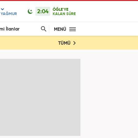
ÖĞLE'YE
2:04
F YAĞMUR
KALAN SÜRE
mi İlanlar
MENÜ
TÜMÜ