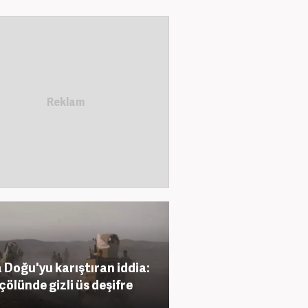
 Doğu'yu karıştıran iddia:
 çölünde gizli üs deşifre