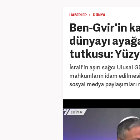
HABERLER
DÜNYA
Ben-Gvir'in k
dünyayı ayağa
tutkusu: Yüzyı
İsrail'in aşırı sağcı Ulusal 
mahkumların idam edilmesi y
sosyal medya paylaşımları ne