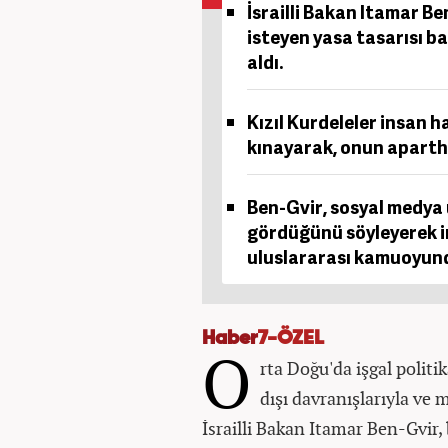
İsrailli Bakan Itamar Be
isteyen yasa tasarısı ba
aldı.
Kızıl Kurdeleler insan h
kınayarak, onun apartheid
Ben-Gvir, sosyal medya 
gördüğünü söyleyerek i
uluslararası kamuoyunda
Haber
7-ÖZEL
O
rta Doğu'da işgal politik
dışı davranışlarıyla ve
İsrailli Bakan Itamar Ben-Gvir,