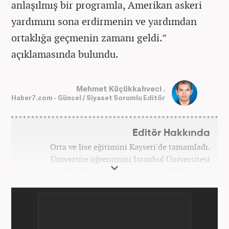
anlaşılmış bir programla, Amerikan askeri
yardımını sona erdirmenin ve yardımdan
ortaklığa geçmenin zamanı geldi.”
açıklamasında bulundu.
Mehmet Küçükkahveci .
Haber7.com - Güncel / Siyaset Sorumlu Editör
Editör Hakkında
Orta ve lise eğitimini Kayseri'de tamamladı.
Üniversite öğrenimini İstanbul Üniversitesi
Coğrafya bölümünde tamamladı. 2008 yılında
Haber7.com'da gazetecilik mesleğine ilk adımını
attı. 15 yıllık profesyonel editörlük kariyerinde tüm
kategorilerde görev yaptı. Meslek hayatına
Haber7.com'da 'Güncel/Siyaset Sorumlu Editörü'