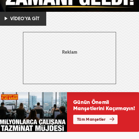
VİDEO'YA GİT