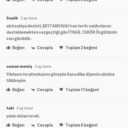
Saalih
2 ay önce
abd eşkiya devleti, ŞEYTANYAHU'nun terör saldırılarını
desteklemekten vazgeçtiği gün İTRAİL TERÖR Örgütünün
son günüdür.
Beğen
Cevapla
Toplam
2
beğeni
osman memiş
2 ay önce
Yıkılasın israil enkazını göreyim Sana ülke diyenin uüzüne
tüküreyim
Beğen
Cevapla
Toplam
11
beğeni
tabi
2 ay önce
yalan dolan israil.
Beğen
Cevapla
Toplam
6
beğeni