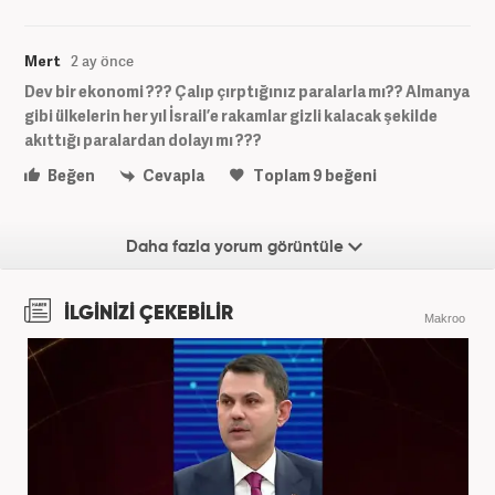
Mert
2 ay önce
Dev bir ekonomi ??? Çalıp çırptığınız paralarla mı?? Almanya
gibi ülkelerin her yıl İsrail’e rakamlar gizli kalacak şekilde
akıttığı paralardan dolayı mı ???
Beğen
Cevapla
Toplam
9
beğeni
Daha fazla yorum görüntüle
İLGİNİZİ ÇEKEBİLİR
Makroo