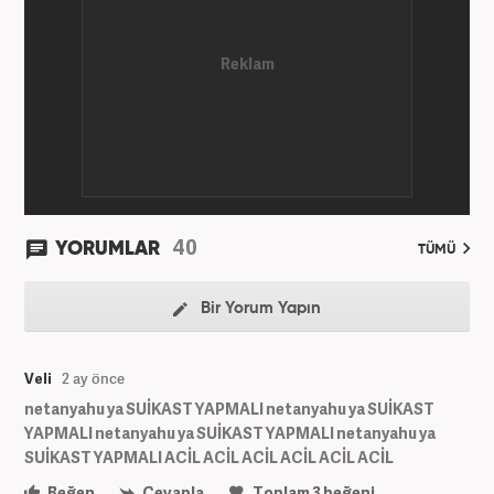
olarak devam etmektedir.
40
YORUMLAR
TÜMÜ
Bir Yorum Yapın
Veli
2 ay önce
netanyahu ya SUİKAST YAPMALI netanyahu ya SUİKAST
YAPMALI netanyahu ya SUİKAST YAPMALI netanyahu ya
SUİKAST YAPMALI ACİL ACİL ACİL ACİL ACİL ACİL
Beğen
Cevapla
Toplam
3
beğeni