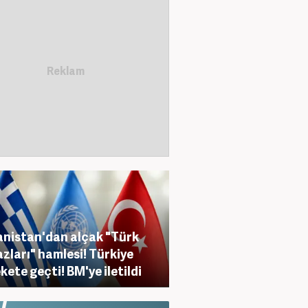
nistan'dan alçak "Türk
zları" hamlesi! Türkiye
kete geçti! BM'ye iletildi