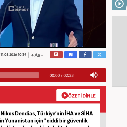
11.05.2026 10:39
00:00
/
02:33
ÖZETİ DİNLE
ikos Dendias, Türkiye’nin İHA ve SİHA
 Yunanistan için "ciddi bir güvenlik