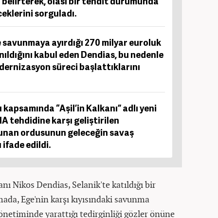
belirterek, olası bir tehdit durumunda
ceklerini sorguladı.
 savunmaya ayırdığı 270 milyar euroluk
nıldığını kabul eden Dendias, bu nedenle
ernizasyon süreci başlattıklarını
apsamında “Aşil’in Kalkanı” adlı yeni
A tehdidine karşı geliştirilen
Yunan ordusunun geleceğin savaş
ifade edildi.
 Nikos Dendias, Selanik'te katıldığı bir
mada, Ege'nin karşı kıyısındaki savunma
önetiminde yarattığı tedirginliği gözler önüne