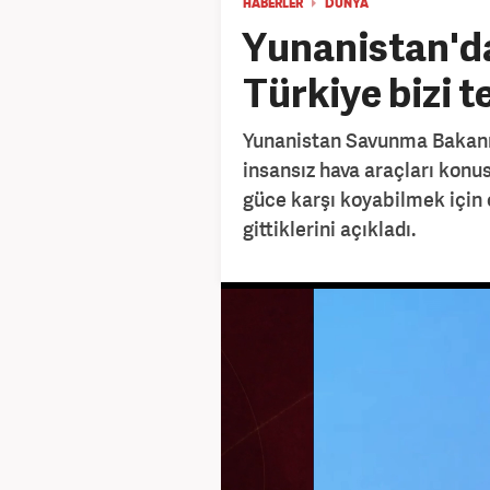
HABERLER
DÜNYA
Yunanistan'dan
Türkiye bizi t
Yunanistan Savunma Bakanı 
insansız hava araçları konu
güce karşı koyabilmek için
gittiklerini açıkladı.