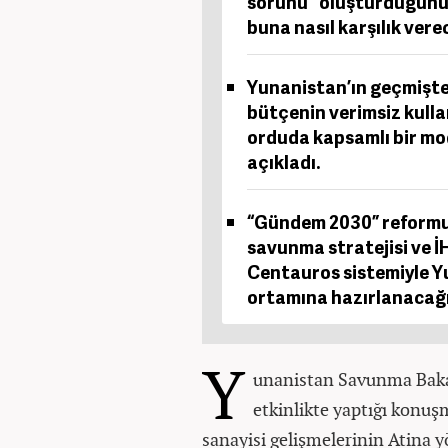
sorunu" oluşturduğunu 
buna nasıl karşılık vere
Yunanistan’ın geçmişte
bütçenin verimsiz kulla
orduda kapsamlı bir mod
açıkladı.
“Gündem 2030” reformu k
savunma stratejisi ve İH
Centauros sistemiyle 
ortamına hazırlanacağı 
Y
unanistan Savunma Bakanı
etkinlikte yaptığı konuş
sanayisi gelişmelerinin Atina y