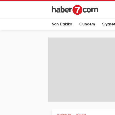
Son Dakika
Gündem
Siyase