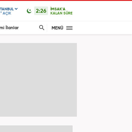
STANBUL
İMSAK'A
2:26
1°
AÇIK
KALAN SÜRE
mi İlanlar
MENÜ