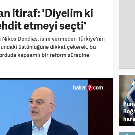
 itiraf: 'Diyelim ki
ehdit etmeyi seçti'
Nikos Dendias, isim vermeden Türkiye'nin
sundaki üstünlüğüne dikkat çekerek, bu
 orduda kapsamlı bir reform sürecine
Yuna
Boğa
hare