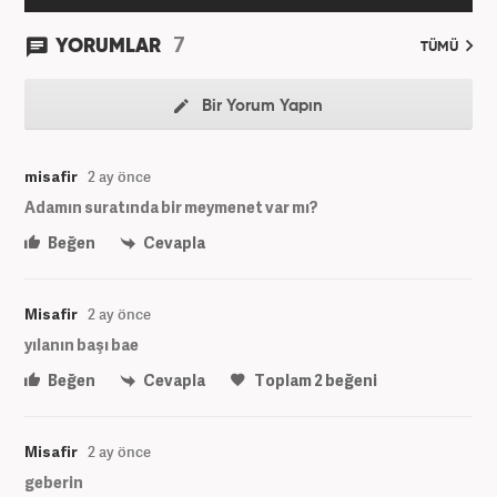
7
YORUMLAR
TÜMÜ
Bir Yorum Yapın
misafir
2 ay önce
Adamın suratında bir meymenet var mı?
Beğen
Cevapla
Misafir
2 ay önce
yılanın başı bae
Beğen
Cevapla
Toplam
2
beğeni
Misafir
2 ay önce
geberin