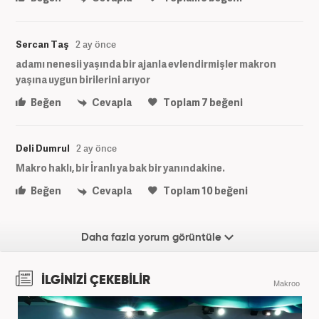
Sercan Taş
2 ay önce
adamı nenesii yaşında bir ajanla evlendirmişler makron
yaşına uygun birilerini arıyor
Beğen
Cevapla
Toplam
7
beğeni
Deli Dumrul
2 ay önce
Makro haklı, bir İranlı ya bak bir yanındakine.
Beğen
Cevapla
Toplam
10
beğeni
Daha fazla yorum görüntüle
İLGİNİZİ ÇEKEBİLİR
Makroo