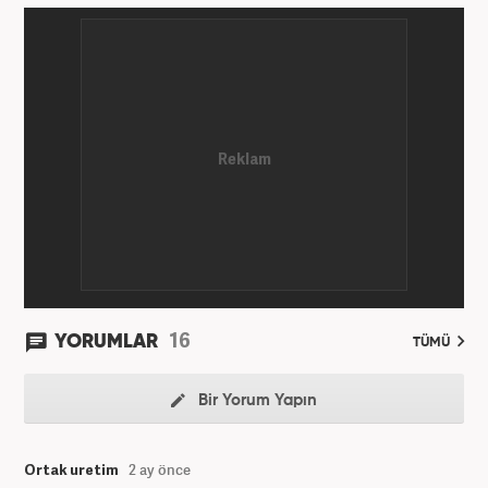
Kurduğum sitede 1 yıl kadar sağlık, spor ve kültür
kategorilerinde röportaj, özel haber ve analiz
yazıları yazdım. 2022 yılından bu yana Haber7
bünyesinde başlıca gündem, siyaset, dünya,
ekonomi kategorileri olmak üzere çok sayıda haber,
grafik ve video hazırladım. Kariyerime Haber7'de
gündem editörü olarak devam etmekteyim.
16
YORUMLAR
TÜMÜ
Bir Yorum Yapın
Ortak uretim
2 ay önce