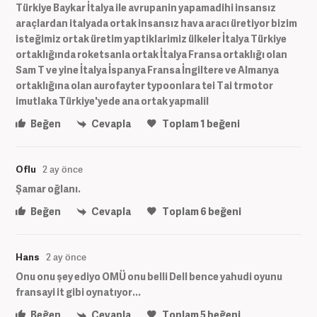
Türkiye Baykar İtalya ile avrupanin yapamadihi insansız
araçlardan italyada ortak insansız hava aracı üretiyor bizim
isteğimiz ortak üretim yaptiklarimiz ülkeler İtalya Türkiye
ortaklığında roketsanla ortak İtalya Fransa ortaklığı olan
Sam T ve yine İtalya İspanya Fransa İngiltere ve Almanya
ortaklığına olan aurofayter typoonlara tei Tai trmotor
imutlaka Türkiye'yede ana ortak yapmalil
Beğen
Cevapla
Toplam
1
beğeni
Oflu
2 ay önce
Şamar oğlanı.
Beğen
Cevapla
Toplam
6
beğeni
Hans
2 ay önce
Onu onu şey ediyo OMÜ onu belli Dell bence yahudi oyunu
fransayi it gibi oynatıyor...
Beğen
Cevapla
Toplam
5
beğeni