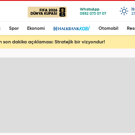
I
FIFA 2026
DÜNYA KUPASI
27
t
Spor
Ekonomi
Otomobil
Res
 son dakika açıklaması: Stratejik bir vizyondur!