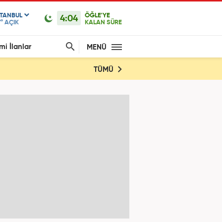
STANBUL
ÖĞLE'YE
4:04
°
AÇIK
KALAN SÜRE
mi İlanlar
MENÜ
TÜMÜ