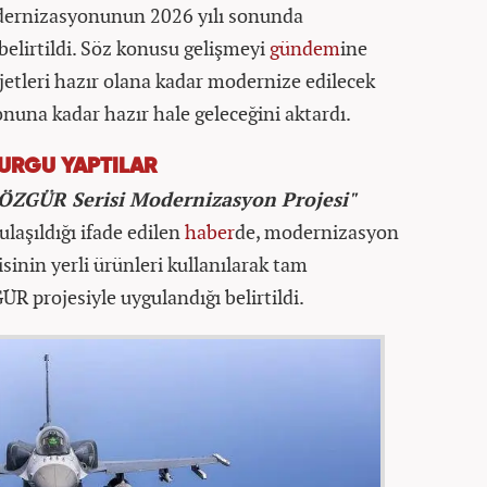
dernizasyonunun 2026 yılı sonunda
elirtildi. Söz konusu gelişmeyi
gündem
ine
jetleri hazır olana kadar modernize edilecek
onuna kadar hazır hale geleceğini aktardı.
URGU YAPTILAR
e ÖZGÜR Serisi Modernizasyon Projesi"
laşıldığı ifade edilen
haber
de, modernizasyon
inin yerli ürünleri kullanılarak tam
R projesiyle uygulandığı belirtildi.