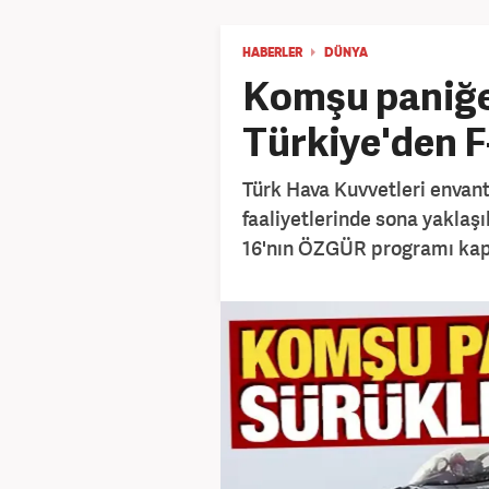
HABERLER
DÜNYA
Komşu paniğe
Türkiye'den F
Türk Hava Kuvvetleri envant
faaliyetlerinde sona yaklaşı
16'nın ÖZGÜR programı kap