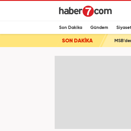
Son Dakika
Gündem
Siyase
SON DAKİKA
MSB'den