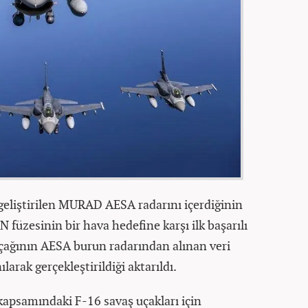
eliştirilen MURAD AESA radarını içerdiğinin
füzesinin bir hava hedefine karşı ilk başarılı
 uçağının AESA burun radarından alınan veri
larak gerçekleştirildiği aktarıldı.
psamındaki F-16 savaş uçakları için