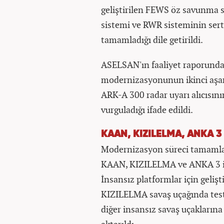
geliştirilen FEWS öz savunma si
sistemi ve RWR sisteminin sert
tamamladığı dile getirildi.
ASELSAN'ın faaliyet raporund
modernizasyonunun ikinci aşam
ARK-A 300 radar uyarı alıcısın
vurguladığı ifade edildi.
KAAN, KIZILELMA, ANKA 3
Modernizasyon süreci tamamla
KAAN, KIZILELMA ve ANKA 3 ile 
İnsansız platformlar için geli
KIZILELMA savaş uçağında test 
diğer insansız savaş uçaklarına
aktarıldı.