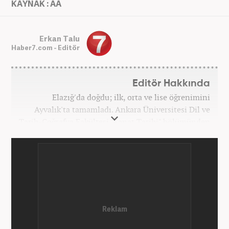
KAYNAK : AA
Erkan Talu
Haber7.com - Editör
Editör Hakkında
Elazığ'da doğdu; ilk, orta ve lise öğrenimini
Ayvalık'ta tamamladı. Ankara Üniversitesi Dil ve
Tarih-Coğrafya Fakültesi "Sanat Tarihi" bölümünden
mezun oldu. Üniversite yıllarında gazetecilik
üzerine eğitimler aldı. Haberciliğe "muhabir" olarak
Kanal 7'de başladı; daha sonra Haber 7'ye geçti.
Kariyerine, Haber7'de "editör" olarak devam ediyor.