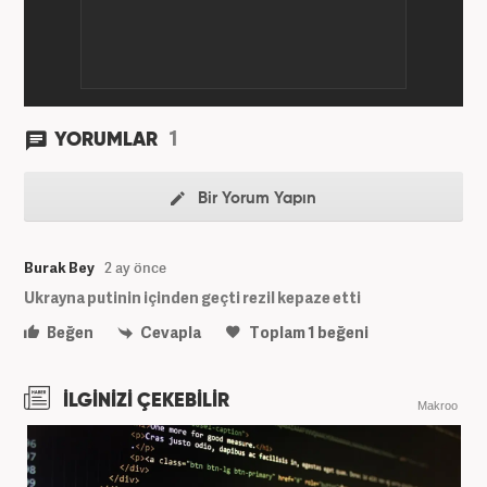
1
YORUMLAR
Bir Yorum Yapın
Burak Bey
2 ay önce
Ukrayna putinin içinden geçti rezil kepaze etti
Beğen
Cevapla
Toplam
1
beğeni
İLGİNİZİ ÇEKEBİLİR
Makroo