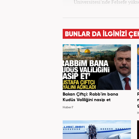
Üniversitesi'nde Felsefe yük
BUNLAR DA İLGİNİZİ ÇE
Bakan Çiftçi: Rabb'im bana
Kudüs Valiliğini nasip et
Haber7
H