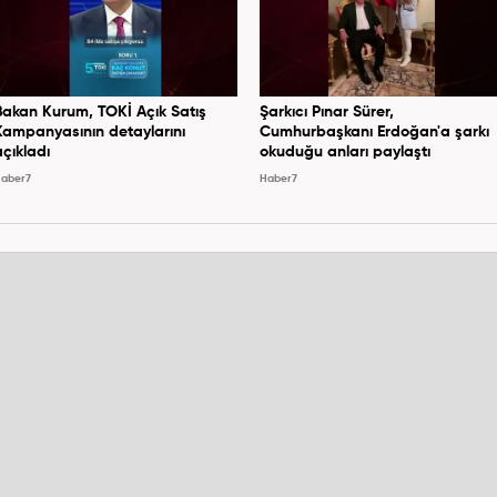
Bakan Kurum, TOKİ Açık Satış
Şarkıcı Pınar Sürer,
Kampanyasının detaylarını
Cumhurbaşkanı Erdoğan'a şarkı
açıkladı
okuduğu anları paylaştı
aber7
Haber7