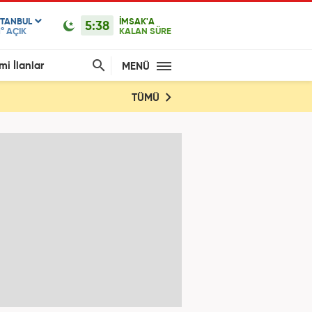
STANBUL
İMSAK'A
5:38
1°
AÇIK
KALAN SÜRE
mi İlanlar
MENÜ
TÜMÜ