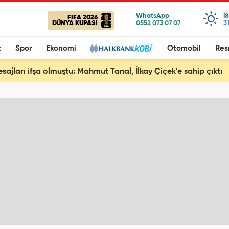
I
FIFA 2026
DÜNYA KUPASI
3
t
Spor
Ekonomi
Otomobil
Res
esajları ifşa olmuştu: Mahmut Tanal, İlkay Çiçek'e sahip çıktı