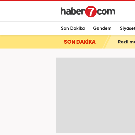
Son Dakika
Gündem
Siyase
SON DAKİKA
Rezil m