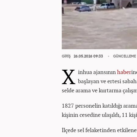
GİRİŞ
26.05.2026 09:33
GÜNCELLEME
X
inhua ajansının
haber
in
başlayan ve ertesi saba
selde arama ve kurtarma çalışm
1827 personelin katıldığı aram
kişinin cesedine ulaşıldı, 11 ki
İlçede sel felaketinden etkilene