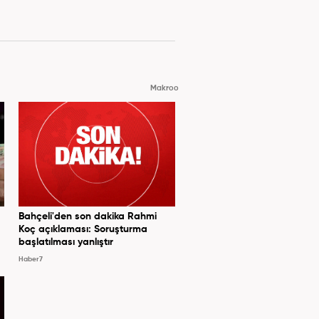
Makroo
Bahçeli'den son dakika Rahmi
Koç açıklaması: Soruşturma
başlatılması yanlıştır
Haber7