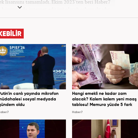
sek lisansını tamamladı. Ekim 2023'ten beri Haber7
bünyesinde internet editörü olarak çalışmaktadır.
KEBİLİR
Putin'in canlı yayında mikrofon
Hangi emekli ne kadar zam
müdahalesi sosyal medyada
alacak? Kalem kalem yeni maaş
gündem oldu
tablosu! Memura yüzde 5 fark
aber7
Haber7