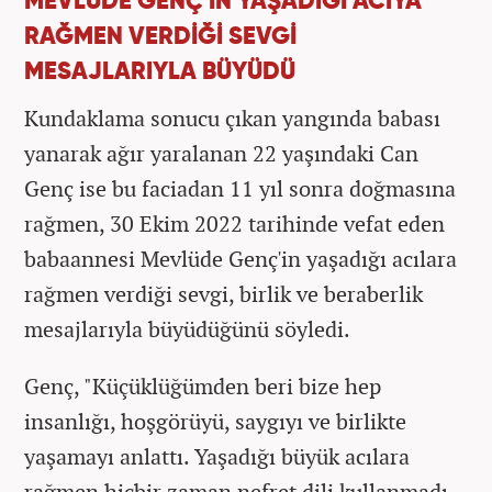
MEVLÜDE GENÇ'İN YAŞADIĞI ACIYA
RAĞMEN VERDİĞİ SEVGİ
MESAJLARIYLA BÜYÜDÜ
Kundaklama sonucu çıkan yangında babası
yanarak ağır yaralanan 22 yaşındaki Can
Genç ise bu faciadan 11 yıl sonra doğmasına
rağmen, 30 Ekim 2022 tarihinde vefat eden
babaannesi Mevlüde Genç'in yaşadığı acılara
rağmen verdiği sevgi, birlik ve beraberlik
mesajlarıyla büyüdüğünü söyledi.
Genç, "Küçüklüğümden beri bize hep
insanlığı, hoşgörüyü, saygıyı ve birlikte
yaşamayı anlattı. Yaşadığı büyük acılara
rağmen hiçbir zaman nefret dili kullanmadı.