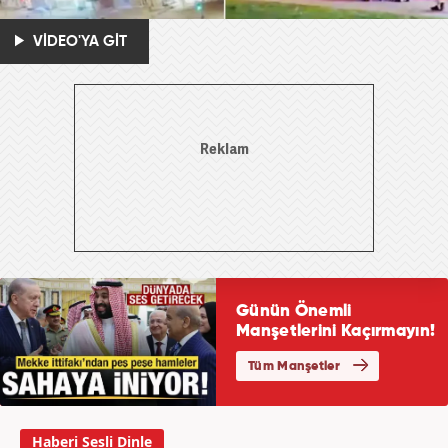
VİDEO'YA GİT