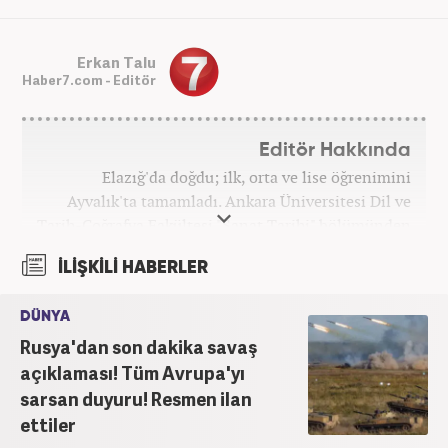
Erkan Talu
Haber7.com - Editör
Editör Hakkında
Elazığ'da doğdu; ilk, orta ve lise öğrenimini
Ayvalık'ta tamamladı. Ankara Üniversitesi Dil ve
Tarih-Coğrafya Fakültesi "Sanat Tarihi" bölümünden
mezun oldu. Üniversite yıllarında gazetecilik
İLİŞKİLİ HABERLER
üzerine eğitimler aldı. Haberciliğe "muhabir" olarak
Kanal 7'de başladı; daha sonra Haber 7'ye geçti.
DÜNYA
Kariyerine, Haber7'de "editör" olarak devam ediyor.
Rusya'dan son dakika savaş
açıklaması! Tüm Avrupa'yı
sarsan duyuru! Resmen ilan
ettiler