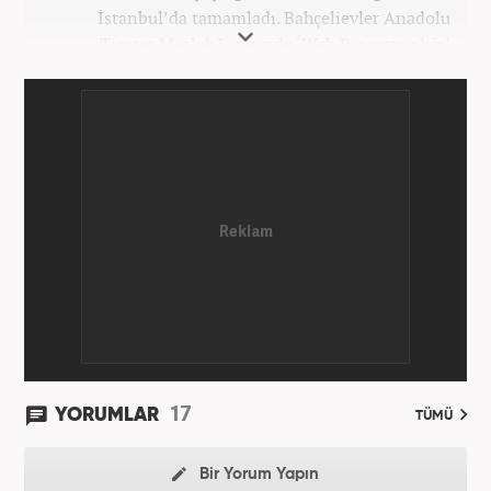
İstanbul’da tamamladı. Bahçelievler Anadolu
Ticaret Meslek Lisesinde ‘Web Programcılığı’
bölümünden mezun oldu. Yüksek öğrenimini,
Atatürk Üniversitesinde ‘Yeni Medya ve Gazetecilik’
mezunu olarak tamamladı. Gazeteciliğe ilk adımını
2011 yılında attı. 13 yıllık profesyonel meslek
hayatında SEO içerik ve muhabirlik de dahil olmak
üzere ağırlıklı olarak gündem, dünya, ekonomi, spor
ve teknoloji kategorilerinde birçok haber ve
röportaja imza atarak galeri ve video hazırladı.
Bahadır Alemdar, meslek hayatına Haber7.com'da
aktif olarak devam etmektedir.
17
YORUMLAR
TÜMÜ
Bir Yorum Yapın