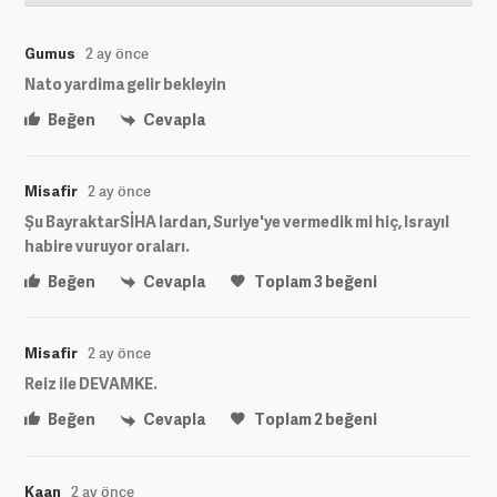
Gumus
2 ay önce
Nato yardima gelir bekleyin
Beğen
Cevapla
Misafir
2 ay önce
Şu BayraktarSİHA lardan, Suriye'ye vermedik mi hiç, Israyıl
habire vuruyor oraları.
Beğen
Cevapla
Toplam
3
beğeni
Misafir
2 ay önce
Reiz ile DEVAMKE.
Beğen
Cevapla
Toplam
2
beğeni
Kaan
2 ay önce