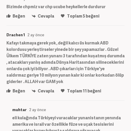
Bizimde chpmiz var chp ucube heykellerle durdurur
Beğen
Cevapla
Toplam
5
beğeni
Drachen 1
2 ay önce
Kafayı takmaya gerek yok , değil kalıcı üs kurmak ABD
kolordusu yerleştirseler yinede bir şey yapamazlar . Güzel
Ülkem TÜRKİYE zaten yunanı 3 tarafından kuşatmış durumda
, atacakları yanlış adımda Dünya Haritasından silineceklerini
onlarda çok iyi biliyor . ABD çıkarları için Türkiye'ye
saldırmaz geriye 10 milyon yunan kalır ki onlar korkudan ölüp
giderler . ALLAH var GAM yok
Beğen
Cevapla
Toplam
11
beğeni
muhtar
2 ay önce
eli kulağında Türkiyeyi vuracaklar yunanistanın yenında
amerika ve israil var özellikle füze ve uçak tesislerini
vuracaklar kuzey kıbrısta saldırıya uğrayacak