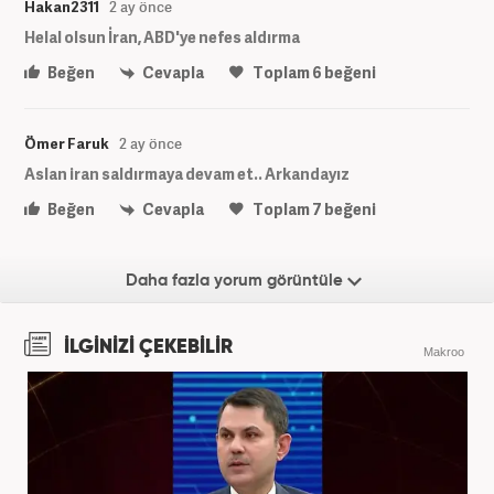
Hakan2311
2 ay önce
Helal olsun İran, ABD'ye nefes aldırma
Beğen
Cevapla
Toplam
6
beğeni
Ömer Faruk
2 ay önce
Aslan iran saldırmaya devam et.. Arkandayız
Beğen
Cevapla
Toplam
7
beğeni
Daha fazla yorum görüntüle
İLGİNİZİ ÇEKEBİLİR
Makroo