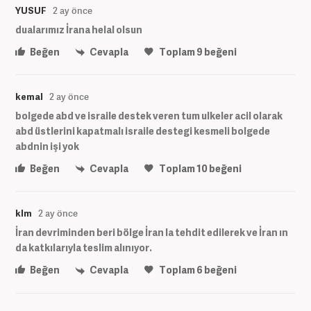
YUSUF
2 ay önce
dualarımız İrana helal olsun
Beğen
Cevapla
Toplam
9
beğeni
kemal
2 ay önce
bolgede abd ve israile destek veren tum ulkeler acil olarak
abd üstlerini kapatmalı israile destegi kesmeli bolgede
abdnin işi yok
Beğen
Cevapla
Toplam
10
beğeni
klm
2 ay önce
İran devriminden beri bölge İran la tehdit edilerek ve İran ın
da katkılarıyla teslim alınıyor.
Beğen
Cevapla
Toplam
6
beğeni