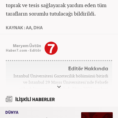
toprak ve tesis sağlayarak yardım eden tüm
tarafların sorumlu tutulacağı bildirildi.
KAYNAK : AA, DHA
Meryem Üstün
Haber7.com - Editör
Editör Hakkında
İstanbul Üniversitesi Gazetecilik bölümünü bitirdi
ve İstanbul 29 Mayıs Üniversitesi'nde Felsefe
yüksek lisansını tamamladı. Ekim 2023'ten beri
Haber7 bünyesinde internet editörü olarak
İLİŞKİLİ HABERLER
çalışmaktadır.
DÜNYA