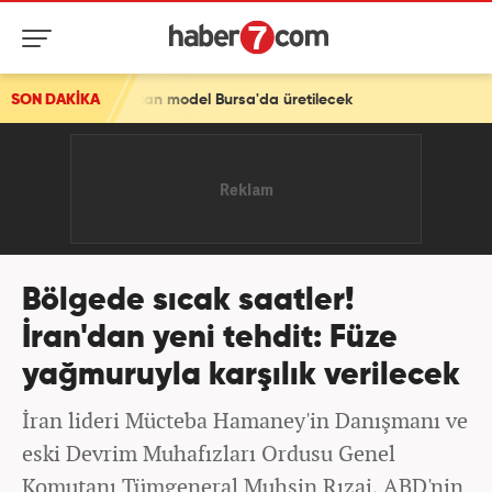
satan model Bursa'da üretilecek
SON DAKİKA
Bölgede sıcak saatler!
İran'dan yeni tehdit: Füze
yağmuruyla karşılık verilecek
İran lideri Mücteba Hamaney'in Danışmanı ve
eski Devrim Muhafızları Ordusu Genel
Komutanı Tümgeneral Muhsin Rızai, ABD'nin