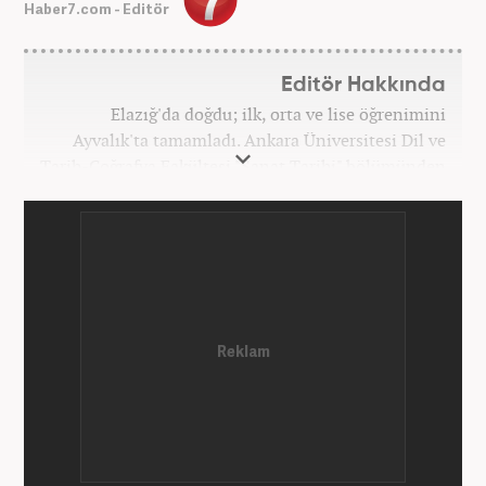
Haber7.com - Editör
Editör Hakkında
Elazığ'da doğdu; ilk, orta ve lise öğrenimini
Ayvalık'ta tamamladı. Ankara Üniversitesi Dil ve
Tarih-Coğrafya Fakültesi "Sanat Tarihi" bölümünden
mezun oldu. Üniversite yıllarında gazetecilik
üzerine eğitimler aldı. Haberciliğe "muhabir" olarak
Kanal 7'de başladı; daha sonra Haber 7'ye geçti.
Kariyerine, Haber7'de "editör" olarak devam ediyor.