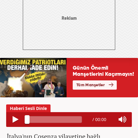
/
00:00
İtalya'nın Cosenza vilayetine bağlı