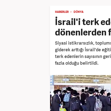
HABERLER
DÜNYA
İsrail'i terk e
dönenlerden f
Siyasi istikrarsızlık, toplu
giderek arttığı İsrail'de eğ
terk edenlerin sayısının ger
fazla olduğu belirtildi.