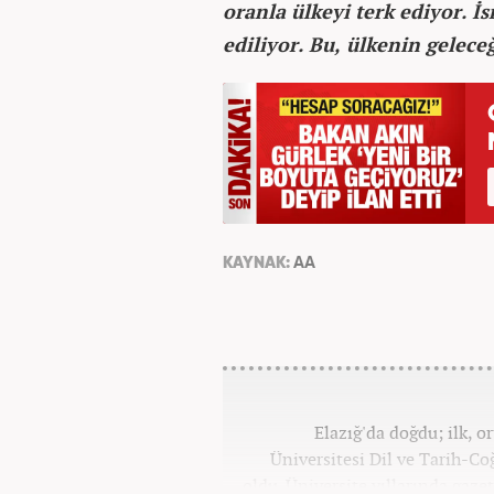
oranla ülkeyi terk ediyor. İ
ediliyor. Bu, ülkenin geleceğ
KAYNAK:
AA
Elazığ'da doğdu; ilk, o
Üniversitesi Dil ve Tarih-C
oldu. Üniversite yıllarında gazet