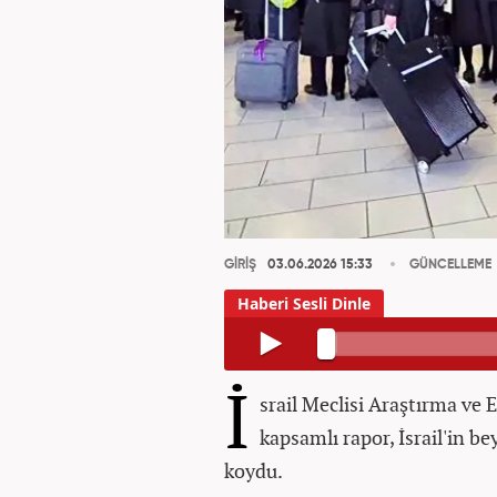
GİRİŞ
03.06.2026 15:33
GÜNCELLEME
İ
srail Meclisi Araştırma ve
kapsamlı rapor, İsrail'in be
koydu.