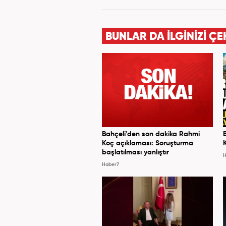
olarak Kanal 7'de başladı;
BUNLAR DA İLGİNİZİ ÇE
Bahçeli'den son dakika Rahmi
Koç açıklaması: Soruşturma
başlatılması yanlıştır
H
Haber7