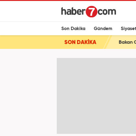
Son Dakika
Gündem
Siyase
SON DAKİKA
Bakan G