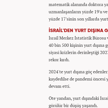
matematik alanında doktora yap
uzmanlaşanların yüzde 19'u ve f
yüzde 17'sinin son yıllarda yurt
İSRAİL'DEN YURT DIŞINA
İsrail Merkez İstatistik Bürosu 
40 bin 500 kişinin yurt dışına gö
siyasi krizlerin derinleştiği 202
rekor kırdı.
2024'te yurt dışına göç edenler
kaydedilse de pandemi öncesi y
devam etti.
Öte yandan, yurt dışındaki İsrai
görülür bir düşüş yaşandı.