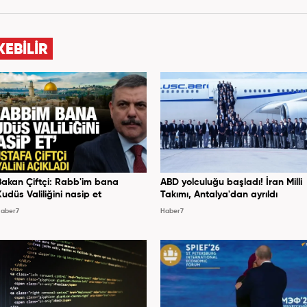
 daha sonra Haber 7'ye geçti. Kariyerine, Haber7'de
"editör" olarak devam ediyor.
KEBİLİR
Bakan Çiftçi: Rabb'im bana
ABD yolculuğu başladı! İran Milli
Kudüs Valiliğini nasip et
Takımı, Antalya'dan ayrıldı
aber7
Haber7