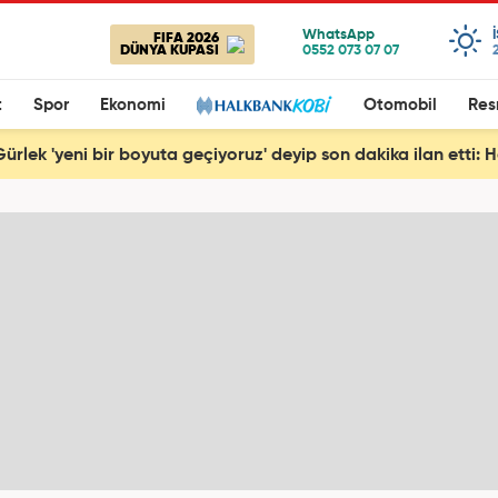
FIFA 2026
DÜNYA KUPASI
t
Spor
Ekonomi
Otomobil
Res
ürlek 'yeni bir boyuta geçiyoruz' deyip son dakika ilan etti: 