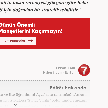
srail'in insan sermayesi göz göre göre heba
i için doğrudan bir stratejik tehdittir."
Erkan Talu
Haber7.com - Editör
Editör Hakkında
rta ve lise öğrenimini Ayvalık'ta tamamladı. Ankara
oğrafya Fakültesi "Sanat Tarihi" bölümünden mezun
ecilik üzerine eğitimler aldı. Haberciliğe "muhabir"