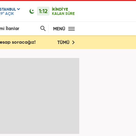
ISTANBUL
İKİNDİ'YE
1:12
29°
AÇIK
KALAN SÜRE
mi İlanlar
MENÜ
Hesap soracağız!
TÜMÜ