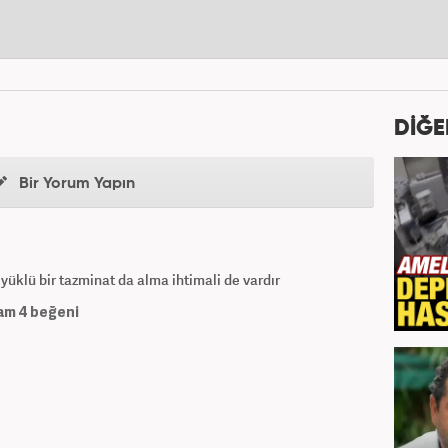
DİĞE
Bir Yorum Yapın
yüklü bir tazminat da alma ihtimali de vardır
am
4
beğeni