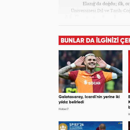
Elazığ'da doğdu; ilk, o
Üniversitesi Dil ve Tarih-C
oldu. Üniversite yıllarında gazet
olarak Kanal 7'de başladı;
BUNLAR DA İLGİNİZİ ÇE
Galatasaray, Icardi'nin yerine iki
yıldız belirledi
Haber7
H