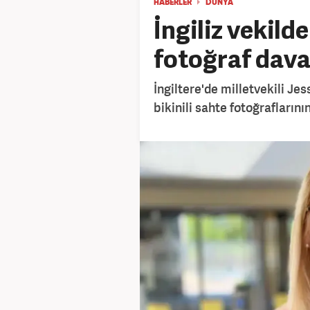
HABERLER
DÜNYA
İngiliz vekilde
fotoğraf dava
İngiltere'de milletvekili Je
bikinili sahte fotoğrafların