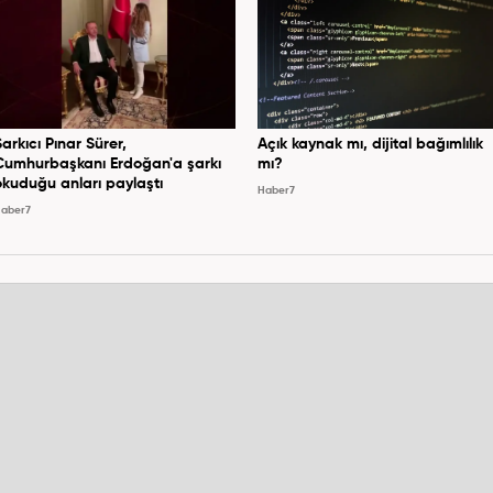
Şarkıcı Pınar Sürer,
Açık kaynak mı, dijital bağımlılık
Cumhurbaşkanı Erdoğan'a şarkı
mı?
okuduğu anları paylaştı
Haber7
aber7