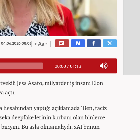
04.06.2026 08:08
00:00
/
01:13
etvekili Jess Asato, milyarder iş insanı Elon
a açtı.
ya hesabından yaptığı açıklamada "Ben, taciz
 zeka deepfake'lerinin kurbanı olan binlerce
 biriyim. Bu asla olmamalıydı. xAI bunun