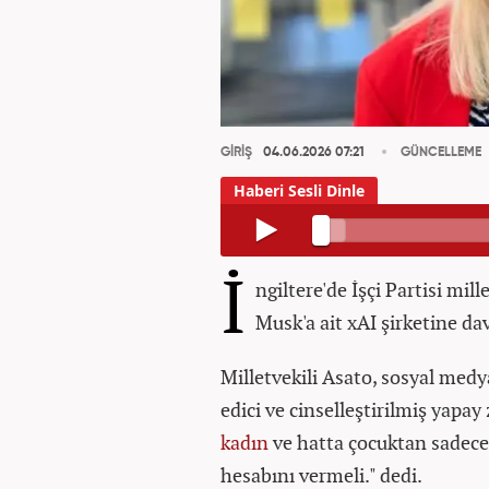
GİRİŞ
04.06.2026 07:21
GÜNCELLEME
İ
ngiltere'de İşçi Partisi mill
Musk'a ait xAI şirketine dav
Milletvekili Asato, sosyal med
edici ve cinselleştirilmiş yapay
kadın
ve hatta çocuktan sadece
hesabını vermeli." dedi.