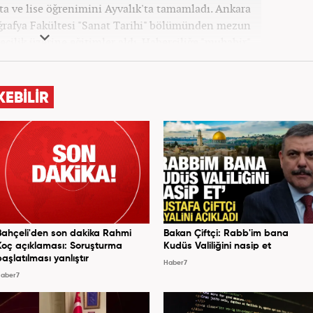
rta ve lise öğrenimini Ayvalık'ta tamamladı. Ankara
oğrafya Fakültesi "Sanat Tarihi" bölümünden mezun
ecilik üzerine eğitimler aldı. Haberciliğe "muhabir"
 daha sonra Haber 7'ye geçti. Kariyerine, Haber7'de
"editör" olarak devam ediyor.
KEBİLİR
Bahçeli'den son dakika Rahmi
Bakan Çiftçi: Rabb'im bana
Koç açıklaması: Soruşturma
Kudüs Valiliğini nasip et
başlatılması yanlıştır
Haber7
aber7