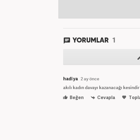
1
YORUMLAR
hadi ya
2 ay önce
akılı kadın davayı kazanacağı kesindir 
Beğen
Cevapla
Topl