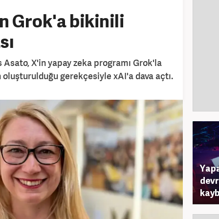
n Grok'a bikinili
sı
ss Asato, X'in yapay zeka programı Grok'la
ın oluşturulduğu gerekçesiyle xAI'a dava açtı.
Yapa
devr
kayb