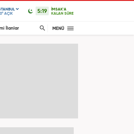
STANBUL
İMSAK'A
5:19
0°
AÇIK
KALAN SÜRE
mi İlanlar
MENÜ