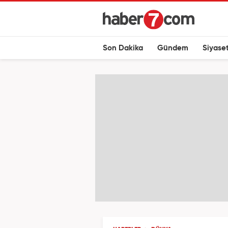
Son Dakika
Gündem
Siyase