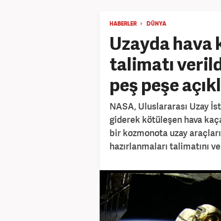
HABERLER
DÜNYA
Uzayda hava k
talimatı veri
peş peşe açı
NASA, Uluslararası Uzay İs
giderek kötüleşen hava kaça
bir kozmonota uzay araçlar
hazırlanmaları talimatını ve