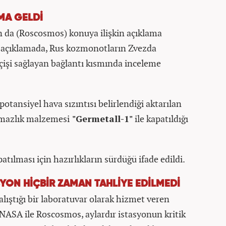
MA GELDİ
n da (Roscosmos) konuya ilişkin açıklama
n açıklamada, Rus kozmonotların Zvezda
işi sağlayan bağlantı kısmında inceleme
otansiyel hava sızıntısı belirlendiği aktarılan
rmazlık malzemesi
"Germetall-1"
ile kapatıldığı
tılması için hazırlıkların sürdüğü ifade edildi.
ASYON HİÇBİR ZAMAN TAHLİYE EDİLMEDİ
lıştığı bir laboratuvar olarak hizmet veren
n NASA ile Roscosmos, aylardır istasyonun kritik