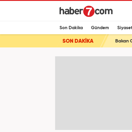
Son Dakika
Gündem
Siyase
SON DAKİKA
Bakan Gü