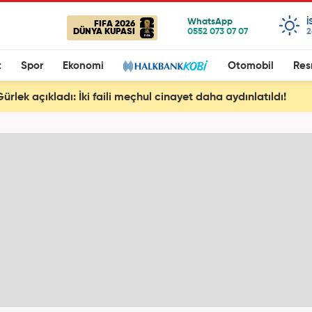
I
FIFA 2026
DÜNYA KUPASI
2
t
Spor
Ekonomi
Otomobil
Res
rlek açıkladı: İki faili meçhul cinayet daha aydınlatıldı!