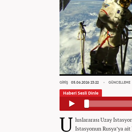
GİRİŞ
05.06.2026 23:22
GÜNCELLEME
U
luslararası Uzay İstasyo
İstasyonun Rusya’ya ai