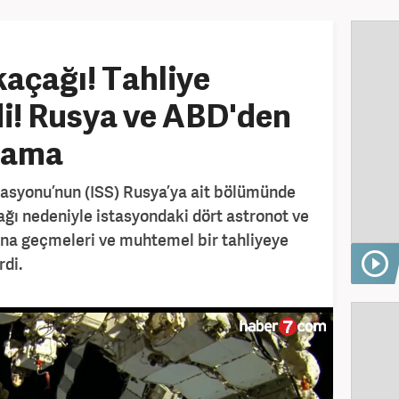
açağı! Tahliye
ldi! Rusya ve ABD'den
klama
tasyonu’nun (ISS) Rusya’ya ait bölümünde
ğı nedeniyle istasyondaki dört astronot ve
ına geçmeleri ve muhtemel bir tahliyeye
rdi.