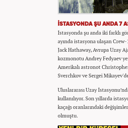
İSTASYONDA ŞU ANDA 7 
İstasyonda şu anda iki farklı 
ayında istasyona ulaşan Crew-1
Jack Hathaway, Avrupa Uzay Aj
kozmonotu Andrey Fedyaev yer a
Amerikalı astronot Christophe
Sverchkov ve Sergei Mikayev'd
Uluslararası Uzay İstasyonu’n
kullanılıyor. Son yıllarda istas
kaçağı oranlarındaki değişiml
olmuştu.