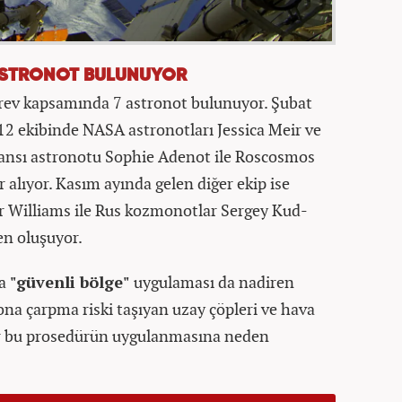
ASTRONOT BULUNUYOR
görev kapsamında 7 astronot bulunuyor. Şubat
2 ekibinde NASA astronotları Jessica Meir ve
ansı astronotu Sophie Adenot ile Roscosmos
lıyor. Kasım ayında gelen diğer ekip ise
r Williams ile Rus kozmonotlar Sergey Kud-
en oluşuyor.
da
"güvenli bölge"
uygulaması da nadiren
yona çarpma riski taşıyan uzay çöpleri ve hava
er bu prosedürün uygulanmasına neden