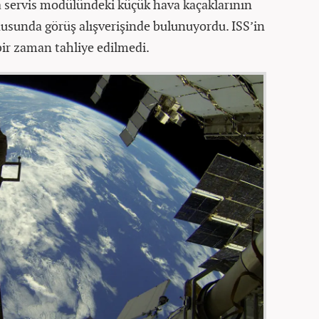
a servis modülündeki küçük hava kaçaklarının
nusunda görüş alışverişinde bulunuyordu. ISS’in
çbir zaman tahliye edilmedi.