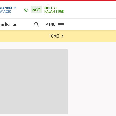
STANBUL
ÖĞLE'YE
5:21
6°
AÇIK
KALAN SÜRE
mi İlanlar
MENÜ
TÜMÜ