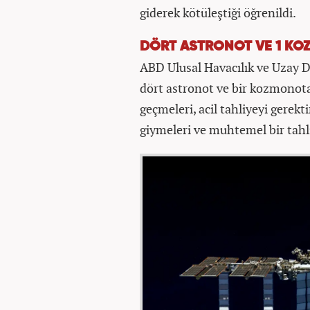
giderek kötüleştiği öğrenildi.
DÖRT ASTRONOT VE 1 KOZ
ABD Ulusal Havacılık ve Uzay D
dört astronot ve bir kozmonot
geçmeleri, acil tahliyeyi gerekt
giymeleri ve muhtemel bir tahli