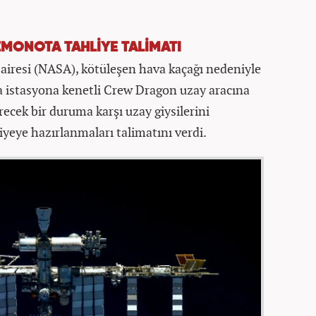
MONOTA TAHLİYE TALİMATI
airesi (NASA), kötüleşen hava kaçağı nedeniyle
a istasyona kenetli Crew Dragon uzay aracına
irecek bir duruma karşı uzay giysilerini
yeye hazırlanmaları talimatını verdi.