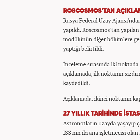
ROSCOSMOS'TAN AÇIKLA
Rusya Federal Uzay Ajansı'nda
yapıldı. Roscosmos'tan yapıla
modülünün diğer bölümlere geç
yaptığı belirtildi.
İnceleme sırasında iki noktada p
açıklamada, ilk noktanın sızdı
kaydedildi.
Açıklamada, ikinci noktanın kapa
27 YILLIK TARİHİNDE İST
Astronotların uzayda yaşayıp ça
ISS'nin iki ana işletmecisi ola