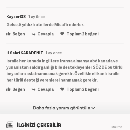
Kayseri38
1 ay önce
Gelse, 5 yıldızlı otellerde Misafir ederler.
Beğen
Cevapla
Toplam
2
beğeni
H Sabri KARADENİZ
1 ay önce
israile her konuda ingiltere fransa almanya abd kanada ve
yunanistan saldırganlığı bile destekleyenler SÖZDE bu türlü
beyanlara asla inanmamak gerekir. Özellikle eli kanlı israile
her türlü desteği verenlere inanmamak gerekir.
Beğen
Cevapla
Toplam
2
beğeni
Daha fazla yorum görüntüle
İLGİNİZİ ÇEKEBİLİR
Makroo