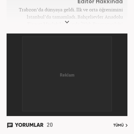
Editör Hakkında
Trabzon’da dünyaya geldi. İlk ve orta öğrenimini
İstanbul’da tamamladı. Bahçelievler Anadolu
Ticaret Meslek Lisesinde ‘Web Programcılığı’
bölümünden mezun oldu. Yüksek öğrenimini,
Atatürk Üniversitesinde ‘Yeni Medya ve Gazetecilik’
mezunu olarak tamamladı. Gazeteciliğe ilk adımını
2011 yılında attı. 13 yıllık profesyonel meslek
hayatında SEO içerik ve muhabirlik de dahil olmak
üzere ağırlıklı olarak gündem, dünya, ekonomi, spor
ve teknoloji kategorilerinde birçok haber ve
röportaja imza atarak galeri ve video hazırladı.
Bahadır Alemdar, meslek hayatına Haber7.com'da
aktif olarak devam etmektedir.
20
YORUMLAR
TÜMÜ