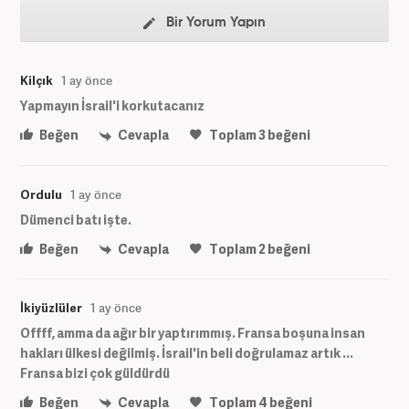
Bir Yorum Yapın
Kilçık
1 ay önce
Yapmayın İsrail'i korkutacanız
Beğen
Cevapla
Toplam
3
beğeni
Ordulu
1 ay önce
Dümenci batı işte.
Beğen
Cevapla
Toplam
2
beğeni
İkiyüzlüler
1 ay önce
Offff, amma da ağır bir yaptırımmış. Fransa boşuna insan
hakları ülkesi değilmiş. İsrail'in beli doğrulamaz artık ...
Fransa bizi çok güldürdü
Beğen
Cevapla
Toplam
4
beğeni