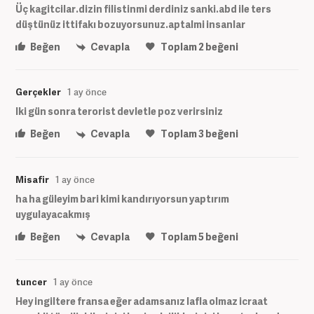
Üç kagitcilar.dizin filistinmi derdiniz sanki.abd ile ters
düştünüz ittifakı bozuyorsunuz.aptalmi insanlar
Beğen
Cevapla
Toplam
2
beğeni
Gerçekler
1 ay önce
Iki gün sonra terorist devletle poz verirsiniz
Beğen
Cevapla
Toplam
3
beğeni
Misafir
1 ay önce
ha ha güleyim bari kimi kandırıyorsun yaptırım
uygulayacakmış
Beğen
Cevapla
Toplam
5
beğeni
tuncer
1 ay önce
Hey ingiltere fransa eğer adamsanız lafla olmaz icraat