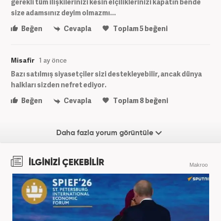
gerekli tüm ilişkilerinizi kesin elçiliklerinizi kapatın bende
size adamsınız deyim olmazmı...
Beğen
Cevapla
Toplam
5
beğeni
Misafir
1 ay önce
Bazı satılmış siyasetçiler sizi destekleyebilir, ancak dünya
halkları sizden nefret ediyor.
Beğen
Cevapla
Toplam
8
beğeni
Daha fazla yorum görüntüle
İLGİNİZİ ÇEKEBİLİR
Makroo