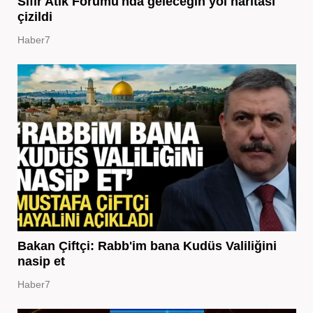
Sıfır Atık Forumu'nda geleceğin yol haritası
çizildi
Haber7
Bakan Çiftçi: Rabb'im bana Kudüs Valiliğini
nasip et
Haber7