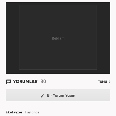
kurduğum internet haber sitesiyle başladım.
Kurduğum sitede 1 yıl kadar sağlık, spor ve kültür
kategorilerinde röportaj, özel haber ve analiz
yazıları yazdım. 2022 yılından bu yana Haber7
bünyesinde başlıca gündem, siyaset, dünya,
ekonomi kategorileri olmak üzere çok sayıda haber,
grafik ve video hazırladım. Kariyerime Haber7'de
gündem editörü olarak devam etmekteyim.
30
YORUMLAR
TÜMÜ
Bir Yorum Yapın
Ekolayzer
1 ay önce