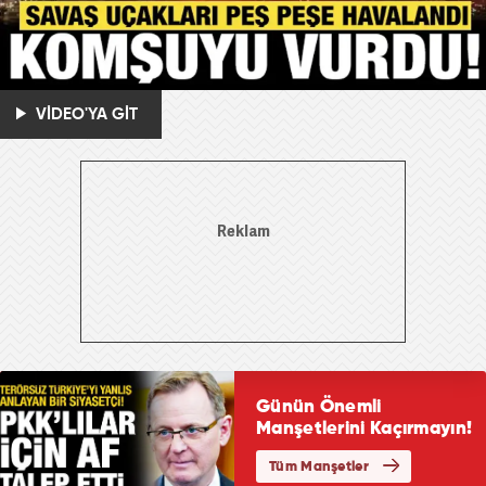
VİDEO'YA GİT