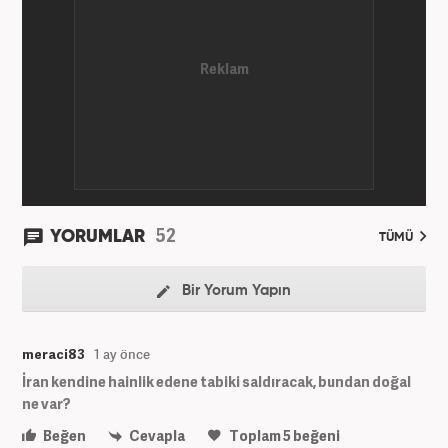
52
YORUMLAR
TÜMÜ
Bir Yorum Yapın
meraci83
1 ay önce
İran kendine hainlik edene tabiki saldıracak, bundan doğal
ne var?
Beğen
Cevapla
Toplam
5
beğeni