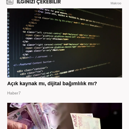
İLGİNİZİ ÇEKEBİLİR
Makroo
Açık kaynak mı, dijital bağımlılık mı?
Haber7