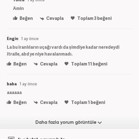
Amin
Beğen
Cevapla
Toplam
3
beğeni
Engin
1 ay önce
La bu iranlıların uçağı vardı da şimdiye kadar neredeydi
itraile, abd ye niye havalanmadı.
Beğen
Cevapla
Toplam
11
beğeni
baba
1 ay önce
aaaaaa
Beğen
Cevapla
Toplam
1
beğeni
Daha fazla yorum görüntüle