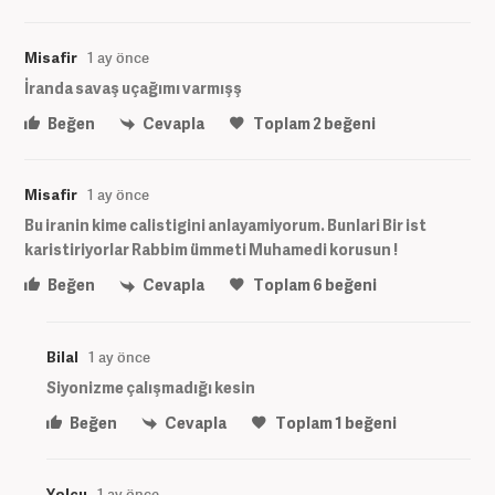
Misafir
1 ay önce
İranda savaş uçağımı varmışş
Beğen
Cevapla
Toplam
2
beğeni
Misafir
1 ay önce
Bu iranin kime calistigini anlayamiyorum. Bunlari Bir ist
karistiriyorlar Rabbim ümmeti Muhamedi korusun !
Beğen
Cevapla
Toplam
6
beğeni
Bilal
1 ay önce
Siyonizme çalışmadığı kesin
Beğen
Cevapla
Toplam
1
beğeni
Yolcu
1 ay önce