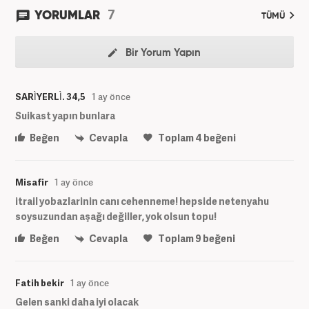
7
YORUMLAR
TÜMÜ
Bir Yorum Yapın
SARÌYERLÌ. 34,5
1 ay önce
Suikast yapın bunlara
Beğen
Cevapla
Toplam
4
beğeni
Misafir
1 ay önce
itrail yobazlarinin canı cehenneme! hepside netenyahu
soysuzundan aşağı değiller, yok olsun topu!
Beğen
Cevapla
Toplam
9
beğeni
Fatih bekir
1 ay önce
Gelen sanki daha iyi olacak