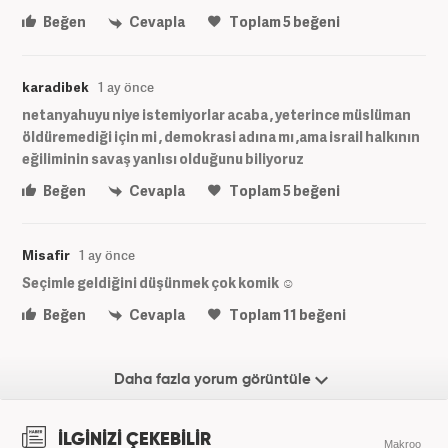
Beğen
Cevapla
Toplam
5
beğeni
karadibek
1 ay önce
netanyahuyu niye istemiyorlar acaba , yeterince müslüman
öldüremediği için mi , demokrasi adına mı ,ama israil halkının
eğiliminin savaş yanlısı olduğunu biliyoruz
Beğen
Cevapla
Toplam
5
beğeni
Misafir
1 ay önce
Seçimle geldiğini düşünmek çok komik ☺️
Beğen
Cevapla
Toplam
11
beğeni
Daha fazla yorum görüntüle
İLGİNİZİ ÇEKEBİLİR
Makroo