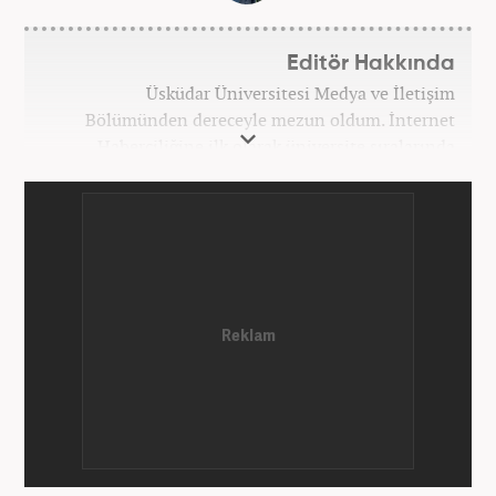
Editör Hakkında
Üsküdar Üniversitesi Medya ve İletişim
Bölümünden dereceyle mezun oldum. İnternet
Haberciliğine ilk olarak üniversite sıralarında
kurduğum internet haber sitesiyle başladım.
Kurduğum sitede 1 yıl kadar sağlık, spor ve kültür
kategorilerinde röportaj, özel haber ve analiz
yazıları yazdım. 2022 yılından bu yana Haber7
bünyesinde başlıca gündem, siyaset, dünya,
ekonomi kategorileri olmak üzere çok sayıda haber,
grafik ve video hazırladım. Kariyerime Haber7'de
gündem editörü olarak devam etmekteyim.