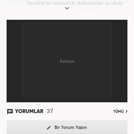
İstanbul’da tamamladı. Bahçelievler Anadolu
Ticaret Meslek Lisesinde ‘Web Programcılığı’
bölümünden mezun oldu. Yüksek öğrenimini,
Atatürk Üniversitesinde ‘Yeni Medya ve Gazetecilik’
mezunu olarak tamamladı. Gazeteciliğe ilk adımını
2011 yılında attı. 13 yıllık profesyonel meslek
hayatında SEO içerik ve muhabirlik de dahil olmak
üzere ağırlıklı olarak gündem, dünya, ekonomi, spor
ve teknoloji kategorilerinde birçok haber ve
röportaja imza atarak galeri ve video hazırladı.
Bahadır Alemdar, meslek hayatına Haber7.com'da
aktif olarak devam etmektedir.
37
YORUMLAR
TÜMÜ
Bir Yorum Yapın