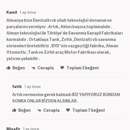
Kamil
1 ay önce
Almanya bize Denizaltı vb silah teknolojisi donanım ve
parçalarını vermiyor . Artık , Aklını başına toplamalıdır .
Alman teknolojisi ile Türkiye'de Savunma Sanayii Fabrikaları
kurmalıdır . Ortaklaşa Tank , Zırhlı , Denizaltı vb savunma
sistemleri üretebiliriz . BYD 'nin vazgeçtiği fabrika , Alman
Otomotiv , Tank ve Zırhlı araç Motor Fabrikası olarak ,
yatırım çekebilir .
Beğen
Cevapla
Toplam
3
beğeni
fatih
1 ay önce
Artık vermesine gerek kalmadı BİZ YAPIYORUZ BUNDAN
SONRA ONLAR BİZDEN ALSINLAR.
Beğen
Cevapla
Toplam
7
beğeni
Misafir
1 ay önce