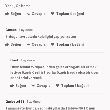
Yanki, Go home.
Beğen
Cevapla
Toplam
4
beğeni
Gumus
1 ay önce
Erdogan avrupanin koleligini yapiyor zaten
Beğen
Cevapla
Toplam
7
beğeni
Dost
1 ay önce
Onun icinmi avrupa elinden gelse erdogani alt etmek
istiyor özgür özeli istiyorlar özgür basda olsa türkiyenin
anahtarini verecek
Beğen
Cevapla
Toplam
9
beğeni
Gurbetci 38
1 ay önce
Tamam işte, bundan sonraki yıllarda Türkiye NATO nun