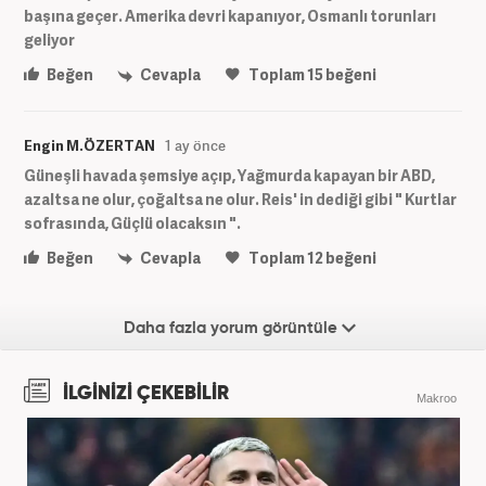
başına geçer. Amerika devri kapanıyor, Osmanlı torunları
geliyor
Beğen
Cevapla
Toplam
15
beğeni
Engin M.ÖZERTAN
1 ay önce
Güneşli havada şemsiye açıp, Yağmurda kapayan bir ABD,
azaltsa ne olur, çoğaltsa ne olur. Reis' in dediği gibi " Kurtlar
sofrasında, Güçlü olacaksın ".
Beğen
Cevapla
Toplam
12
beğeni
Daha fazla yorum görüntüle
İLGİNİZİ ÇEKEBİLİR
Makroo