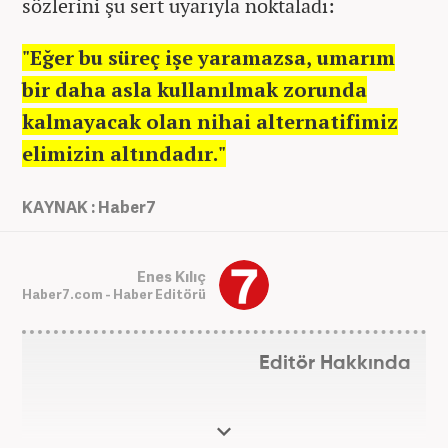
sözlerini şu sert uyarıyla noktaladı:
"Eğer bu süreç işe yaramazsa, umarım
bir daha asla kullanılmak zorunda
kalmayacak olan nihai alternatifimiz
elimizin altındadır."
KAYNAK : Haber7
Enes Kılıç
Haber7.com - Haber Editörü
Editör Hakkında