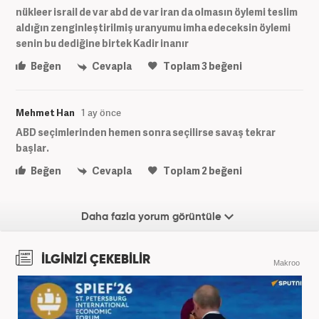
nükleer israil de var abd de var iran da olmasın öylemi teslim
aldığın zenginleştirilmiş uranyumu imha edeceksin öylemi
senin bu dediğine birtek Kadir inanır
Beğen
Cevapla
Toplam
3
beğeni
Mehmet Han
1 ay önce
ABD seçimlerinden hemen sonra seçilirse savaş tekrar
başlar.
Beğen
Cevapla
Toplam
2
beğeni
Daha fazla yorum görüntüle
İLGİNİZİ ÇEKEBİLİR
Makroo