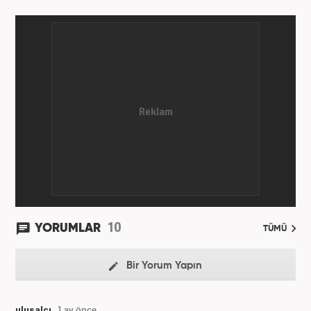
10
YORUMLAR
TÜMÜ
Bir Yorum Yapın
ulusalcı
1 ay önce