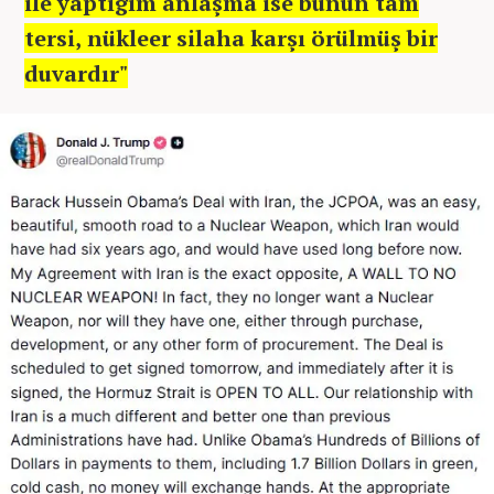
ile yaptığım anlaşma ise bunun tam
tersi, nükleer silaha karşı örülmüş bir
duvardır"