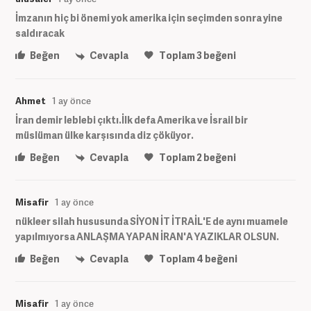
İmzanın hiç bi önemi yok amerika için seçimden sonra yine
saldıracak
Beğen
Cevapla
Toplam
3
beğeni
Ahmet
1 ay önce
İran demir leblebi çıktı.İlk defa Amerika ve İsrail bir
müslüman ülke karşısında diz çöküyor.
Beğen
Cevapla
Toplam
2
beğeni
Misafir
1 ay önce
nükleer silah hususunda SİYON İT İTRAİL'E de aynı muamele
yapılmıyorsa ANLAŞMA YAPAN İRAN'A YAZIKLAR OLSUN.
Beğen
Cevapla
Toplam
4
beğeni
Misafir
1 ay önce