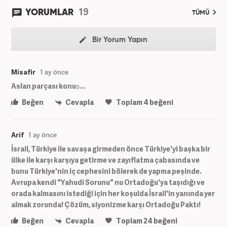
19
YORUMLAR
TÜMÜ
Bir Yorum Yapın
Misafir
1 ay önce
Aslan parçası konuṣ...
Beğen
Cevapla
Toplam
4
beğeni
Arif
1 ay önce
İsrail, Türkiye ile savaşa girmeden önce Türkiye'yi başka bir
ülke ile karşı karşıya getirme ve zayıflatma çabasında ve
bunu Türkiye'nin iç cephesini bölerek de yapma peşinde.
Avrupa kendi "Yahudi Sorunu" nu Ortadoğu'ya taşıdığı ve
orada kalmasını istediği için her koşulda İsrail'in yanında yer
almak zorunda! Çözüm, siyonizme karşı Ortadoğu Paktı!
Beğen
Cevapla
Toplam
24
beğeni