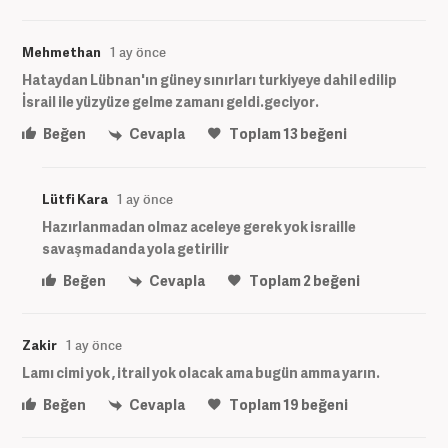
Mehmethan
1 ay önce
Hataydan Lübnan'ın güney sınırları turkiyeye dahil edilip
İsrail ile yüzyüze gelme zamanı geldi.geciyor.
Beğen
Cevapla
Toplam
13
beğeni
Lütfi Kara
1 ay önce
Hazırlanmadan olmaz aceleye gerek yok israille
savaşmadanda yola getirilir
Beğen
Cevapla
Toplam
2
beğeni
Zakir
1 ay önce
Lamı cimi yok , itrail yok olacak ama bugün amma yarın.
Beğen
Cevapla
Toplam
19
beğeni