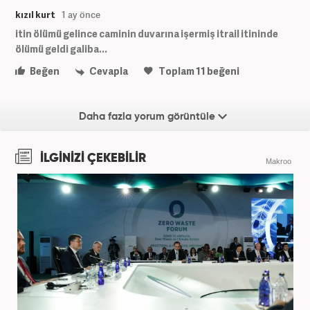
kızıl kurt
1 ay önce
itin ölümü gelince caminin duvarına işermiş itrail itininde
ölümü geldi galiba...
Beğen
Cevapla
Toplam
11
beğeni
Daha fazla yorum görüntüle
İLGİNİZİ ÇEKEBİLİR
Makroo