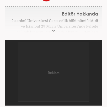
Editör Hakkında
İstanbul Üniversitesi Gazetecilik bölümünü bitirdi
ve İstanbul 29 Mayıs Üniversitesi'nde Felsefe
yüksek lisansını tamamladı. Ekim 2023'ten beri
Haber7 bünyesinde internet editörü olarak
çalışmaktadır.