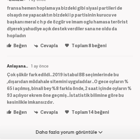
fransa hemen hoplama ya bizdeki gibi siyasi partileri de
olsaydı ne yapacaktın bizdeki i p partisinin kurucu ve
başkanı meral c h p de özgür ve imam oglu hamasa terörist
diyerek yahudiye açık destek verdiler sana ne oldu da
hopladın
Beğen
Cevapla
Toplam
8
beğeni
Anlayana..
1 ay önce
Çok şükür fark edildi..2019 istabul BB seçimlerinde bu
,dışarıdan müdahale sitemini uyguladılar..O gece oyların %
65 i açılmış, binali bey %8 farkla önde, 2 saat içinde oyların %
93 açılıyor ekrem öne geçmiş..İstatistik bilimine göre bu
kesinlikle imkansızdır.
Beğen
Cevapla
Toplam
14
beğeni
Daha fazla yorum görüntüle