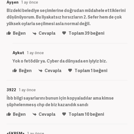
Ayşen
1 ay önce
Bizdeki belediye seçimlerine doğrudan müdahele ettiklerini
düşünüyorum. Bu liyakatsız hırsızların 2. Sefer hem de çok
yüksek oylarla seçilmesi asla normal değil.
Beğen
Cevapla
Toplam
39
beğeni
Aykut
1 ay önce
Yok o fetödür ya. Cyber da dünyada en iyiyiz biz.
Beğen
Cevapla
Toplam
1
beğeni
3922
1 ay önce
İbb bilgi sayarlarını bunun için kopyaladılar ama kimse
şüphelenmesş chp de biz kazandık sandı
Beğen
Cevapla
Toplam
10
beğeni
+EKREM+
1 ay önce