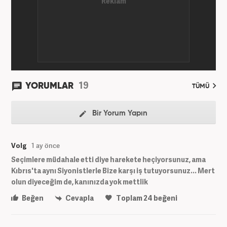
19
YORUMLAR
TÜMÜ
Bir Yorum Yapın
Volg
1 ay önce
Seçimlere müdahale etti diye harekete heçiyorsunuz, ama
Kıbrıs'ta aynı Siyonistlerle Bize karşı iş tutuyorsunuz... Mert
olun diyeceğim de, kanınızda yok mettlik
Beğen
Cevapla
Toplam
24
beğeni