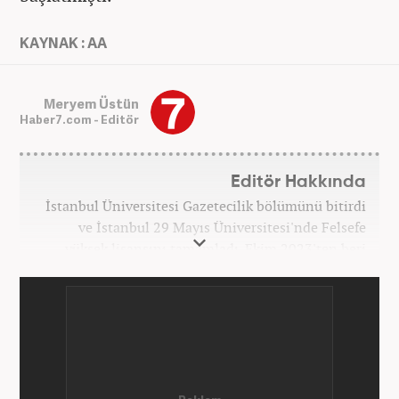
KAYNAK : AA
Meryem Üstün
Haber7.com - Editör
Editör Hakkında
İstanbul Üniversitesi Gazetecilik bölümünü bitirdi
ve İstanbul 29 Mayıs Üniversitesi'nde Felsefe
yüksek lisansını tamamladı. Ekim 2023'ten beri
Haber7 bünyesinde internet editörü olarak
çalışmaktadır.