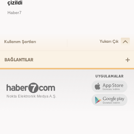
çizildi
Haber7
Yukarı Çık
Kullanım Şartları
BAĞLANTILAR
UYGULAMALAR
Nokta Elektronik Medya A.Ş.