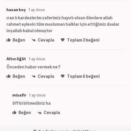
hasan koç
1 ay önce
ıran lı kardeslerim zaferimiz hayırlı olsun ölenlere allah
rahmet eylesin tüm musluman halklar için ettiğimiz dualar
inşallah kabul olmuştur
Beğen
Cevapla
Toplam
3
beğeni
Altın öğüt
1 ay önce
Önceden haber vermek ne ?
Beğen
Cevapla
Toplam
6
beğeni
misafir
1 ay önce
öff bi bitmediniz ha
Beğen
Cevapla