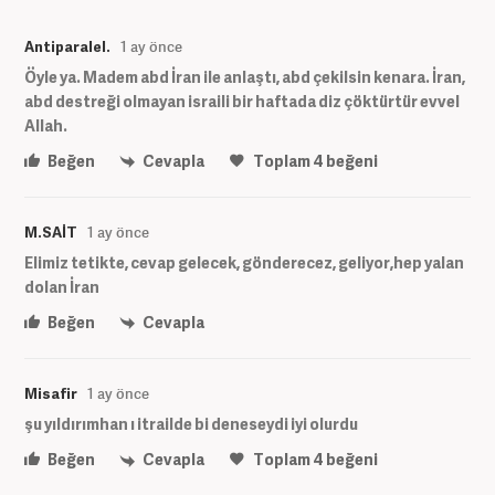
Antiparalel.
1 ay önce
Öyle ya. Madem abd İran ile anlaştı, abd çekilsin kenara. İran,
abd destreği olmayan israili bir haftada diz çöktürtür evvel
Allah.
Beğen
Cevapla
Toplam
4
beğeni
M.SAİT
1 ay önce
Elimiz tetikte, cevap gelecek, gönderecez, geliyor,hep yalan
dolan İran
Beğen
Cevapla
Misafir
1 ay önce
şu yıldırımhan ı itrailde bi deneseydi iyi olurdu
Beğen
Cevapla
Toplam
4
beğeni