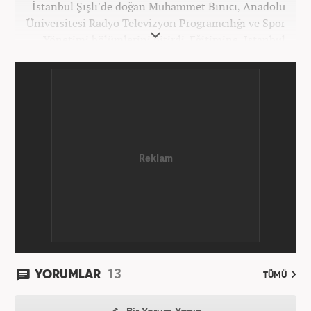
İstanbul Şişli'de doğan Muhammet Binici, Anadolu
Üniversitesi Radyo Televizyon Programcılığı ve Spor
Yönetimi bölümlerini bitirdi. Eğitimine, İstanbul
Üniversitesi Halkla İlişkiler bölümünde devam
etmektedir. Gazeteciliğe 2012 yılında yerel haber
siteleri ve yerel gazetelerde başladı. Gündem,
Magazin alanlarında editör-muhabirlik yaptı. 2016
yılında Yeni Akit Gazetesi'nde bir yıl muhabirlik
yaptıktan sonra, 2020 Eylül itibariyle Haber7'de
'Gündem Editörü' olarak görevine devam
etmektedir.
13
YORUMLAR
TÜMÜ