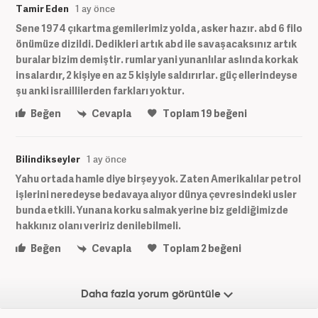
Tamir Eden
1 ay önce
Sene 1974 çıkartma gemilerimiz yolda , asker hazır. abd 6 filo
önümüze dizildi. Dedikleri artık abd ile savaşacaksınız artık
buralar bizim demiştir. rumlar yani yunanlılar aslında korkak
insalardır, 2 kişiye en az 5 kişiyle saldırırlar. güç ellerindeyse
şu anki israillilerden farkları yoktur.
Beğen
Cevapla
Toplam
19
beğeni
Bilindikseyler
1 ay önce
Yahu ortada hamle diye birşey yok. Zaten Amerikalılar petrol
işlerini neredeyse bedavaya alıyor dünya çevresindeki usler
bunda etkili. Yunana korku salmak yerine biz geldiğimizde
hakkınız olanı veririz denilebilmeli.
Beğen
Cevapla
Toplam
2
beğeni
Daha fazla yorum görüntüle