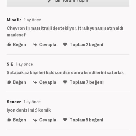
Bir Yorum Yapın
Misafir
1 ay önce
Chevron firması itraili destekliyor. itraik yunanı satın aldı
maalesef
Beğen
Cevapla
Toplam
2
beğeni
S.E
1 ay önce
Satacak az bişeleri kaldı.ondsn sonra kendilerini satarlar.
Beğen
Cevapla
Toplam
7
beğeni
Sencer
1 ay önce
iyon denizi mi :) komik
Beğen
Cevapla
Toplam
5
beğeni