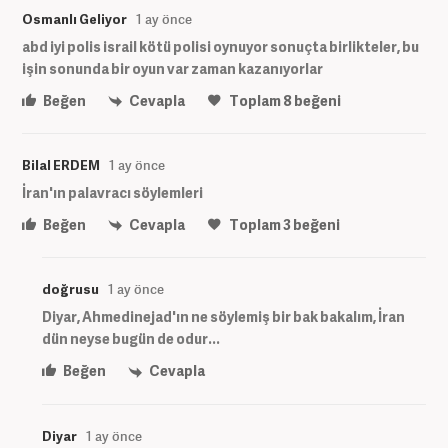
Osmanlı Geliyor
1 ay önce
abd iyi polis israil kötü polisi oynuyor sonuçta birlikteler, bu
işin sonunda bir oyun var zaman kazanıyorlar
Beğen
Cevapla
Toplam
8
beğeni
Bilal ERDEM
1 ay önce
İran'ın palavracı söylemleri
Beğen
Cevapla
Toplam
3
beğeni
doğrusu
1 ay önce
Diyar, Ahmedinejad'ın ne söylemiş bir bak bakalım, İran
dün neyse bugün de odur...
Beğen
Cevapla
Diyar
1 ay önce