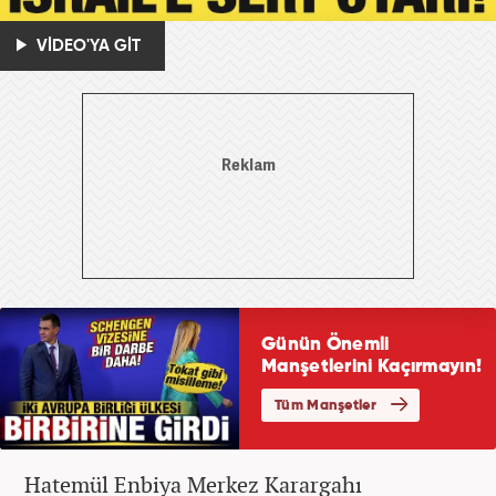
VİDEO'YA GİT
Hatemül Enbiya Merkez Karargahı