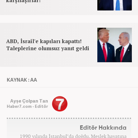
karşılaşırlar!
ABD, İsrail'e kapıları kapattı!
Taleplerine olumsuz yanıt geldi
KAYNAK : AA
Ayşe Çolpan Tan
Haber7.com - Editör
Editör Hakkında
1990 yılında İstanbul’da doğdu. Meslek hayatına