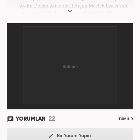
Aydın Doğan Anadolu İletişim Meslek Lisesi’nde
Gazetecilik bölümü okuyarak başladı. İlk stajını
Hürriyet Gazetesi’nde yaptı. Üniversiteyi ise
İstanbul Üniversitesi Radyo Televizyon Yayımcılığı
bölümünde tamamladı. 2009 yılında Milliyet
Gazetesi’nde internet haberciliğine başladı. 15
senelik kariyerinde çok sayıda gazete, haber portalı
ve televizyon bulunmaktadır. Meslek hayatına
Haber7.com’da “Gündem Editörü” olarak devam
etmektedir. Evli ve 2 çocuk annesidir.
22
YORUMLAR
TÜMÜ
Bir Yorum Yapın