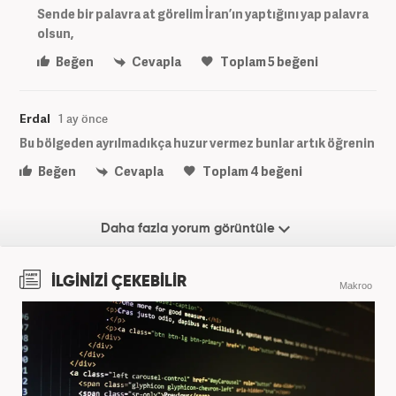
Sende bir palavra at görelim İran’ın yaptığını yap palavra
olsun,
Beğen
Cevapla
Toplam
5
beğeni
Erdal
1 ay önce
Bu bölgeden ayrılmadıkça huzur vermez bunlar artık öğrenin
Beğen
Cevapla
Toplam
4
beğeni
Daha fazla yorum görüntüle
İLGİNİZİ ÇEKEBİLİR
Makroo