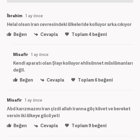
İbrahim
1 ay önce
Helal olsun iran cevresindeki ülkeleride kolluyor arka cıkıyor
Beğen
Cevapla
Toplam
4
beğeni
Misafir
1 ay önce
Kendi aparatı olan Şiayı kolluyor ehlisünnet müslümanları
değil.
Beğen
Cevapla
Toplam
6
beğeni
Misafir
1 ay önce
Abd karızmazını iran çizdi allah iranna güç küvet ve bereket
versin iki ülkeye gücü yeti
Beğen
Cevapla
Toplam
9
beğeni