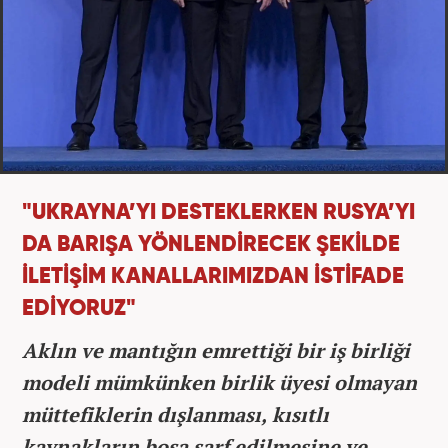
"UKRAYNA’YI DESTEKLERKEN RUSYA’YI
DA BARIŞA YÖNLENDİRECEK ŞEKİLDE
İLETİŞİM KANALLARIMIZDAN İSTİFADE
EDİYORUZ"
Aklın ve mantığın emrettiği bir iş birliği
modeli mümkünken birlik üyesi olmayan
müttefiklerin dışlanması, kısıtlı
kaynakların boşa sarf edilmesine ve