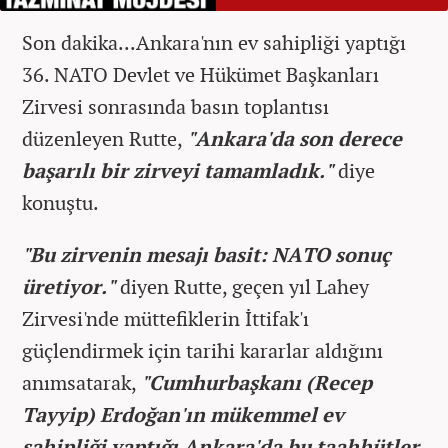
Son dakika...Ankara'nın ev sahipliği yaptığı
36.⁠ ⁠NATO Devlet ve Hükümet Başkanları
Zirvesi sonrasında basın toplantısı
düzenleyen Rutte,
"Ankara'da son derece
başarılı bir zirveyi tamamladık."
diye
konuştu.
"Bu zirvenin mesajı basit: NATO sonuç
üretiyor."
diyen Rutte, geçen yıl Lahey
Zirvesi'nde müttefiklerin İttifak'ı
güçlendirmek için tarihi kararlar aldığını
anımsatarak,
"Cumhurbaşkanı (Recep
Tayyip) Erdoğan'ın mükemmel ev
sahipliği yaptığı Ankara'da bu taahhütler