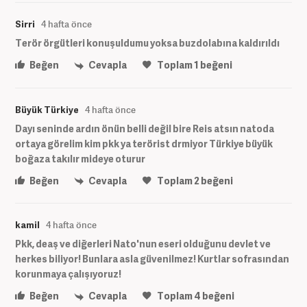
Sirri
4 hafta önce
Terör örgütleri konuşuldumu yoksa buzdolabına kaldırıldı
Beğen
Cevapla
Toplam
1
beğeni
Büyük Türkiye
4 hafta önce
Dayı seninde ardın önün belli değil bire Reis atsın natoda
ortaya görelim kim pkk ya terörist drmiyor Türkiye büyük
boğaza takılır mideye oturur
Beğen
Cevapla
Toplam
2
beğeni
kamil
4 hafta önce
Pkk, deaş ve diğerleri Nato'nun eseri olduğunu devlet ve
herkes biliyor! Bunlara asla güvenilmez! Kurtlar sofrasından
korunmaya çalışıyoruz!
Beğen
Cevapla
Toplam
4
beğeni