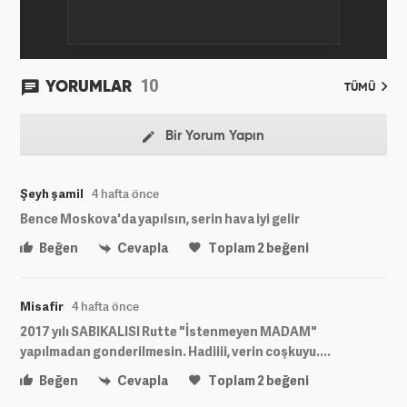
10
YORUMLAR
TÜMÜ
Bir Yorum Yapın
Şeyh şamil
4 hafta önce
Bence Moskova'da yapılsın, serin hava iyi gelir
Beğen
Cevapla
Toplam
2
beğeni
Misafir
4 hafta önce
2017 yılı SABIKALISI Rutte "İstenmeyen MADAM"
yapılmadan gonderilmesin. Hadiiii, verin coşkuyu....
Beğen
Cevapla
Toplam
2
beğeni