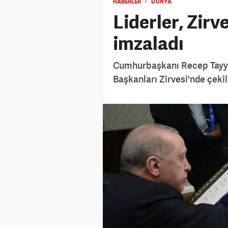
HABERLER
DÜNYA
Liderler, Zirv
imzaladı
Cumhurbaşkanı Recep Tayyi
Başkanları Zirvesi'nde çekil