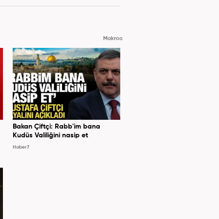
Makroo
Bakan Çiftçi: Rabb'im bana
Kudüs Valiliğini nasip et
Haber7