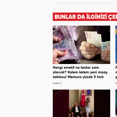
kategorilerinde röportaj, öz
yana Haber7 bünyesinde baş
olmak üzere çok sayıda haber
BUNLAR DA İLGİNİZİ ÇE
Hangi emekli ne kadar zam
alacak? Kalem kalem yeni maaş
tablosu! Memura yüzde 5 fark
Haber7
H