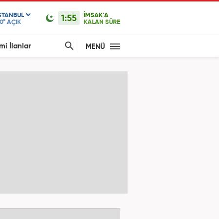
STANBUL
İMSAK'A
1:55
0°
AÇIK
KALAN SÜRE
mi İlanlar
MENÜ