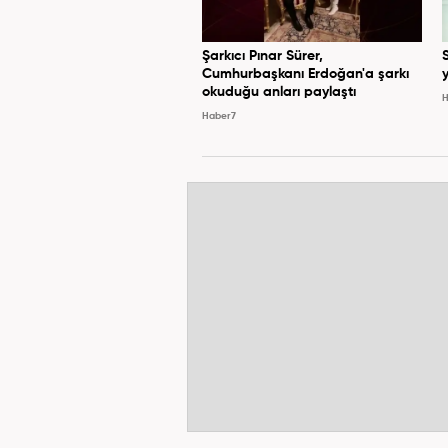
Şarkıcı Pınar Sürer,
Cumhurbaşkanı Erdoğan'a şarkı
y
okuduğu anları paylaştı
H
Haber7