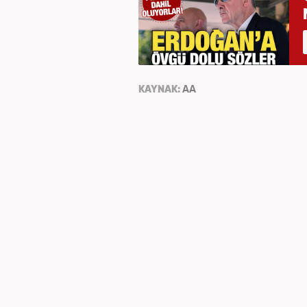
KAYNAK:
AA