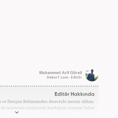
Muhammet Arif Güreli
Haber7.com - Editör
Editör Hakkında
a ve İletişim Bölümünden dereceyle mezun oldum.
arak üniversite sıralarında kurduğum internet haber
. Kurduğum sitede 1 yıl kadar sağlık, spor ve kültür