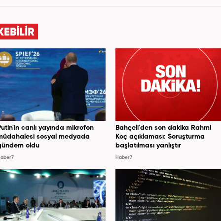
el haber ve analiz yazıları yazdım. 2022 yılından bu
lıca gündem, siyaset, dünya, ekonomi kategorileri
, grafik ve video hazırladım. Kariyerime Haber7'de
KEBİLİR
gündem editörü olarak devam etmekteyim.
Putin'in canlı yayında mikrofon
Bahçeli'den son dakika Rahmi
müdahalesi sosyal medyada
Koç açıklaması: Soruşturma
gündem oldu
başlatılması yanlıştır
aber7
Haber7