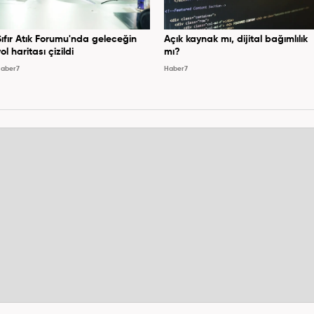
Sıfır Atık Forumu'nda geleceğin
Açık kaynak mı, dijital bağımlılık
ol haritası çizildi
mı?
aber7
Haber7