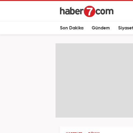
Son Dakika
Gündem
Siyase