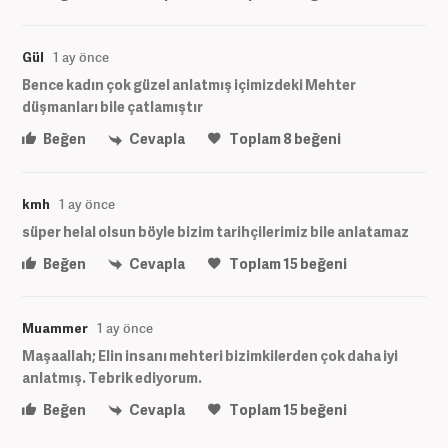
Gül
1 ay önce
Bence kadın çok güzel anlatmış içimizdeki Mehter
düşmanları bile çatlamıştır
Beğen
Cevapla
Toplam
8
beğeni
kmh
1 ay önce
süper helal olsun böyle bizim tarihçilerimiz bile anlatamaz
Beğen
Cevapla
Toplam
15
beğeni
Muammer
1 ay önce
Maşaallah; Elin insanı mehteri bizimkilerden çok daha iyi
anlatmış. Tebrik ediyorum.
Beğen
Cevapla
Toplam
15
beğeni