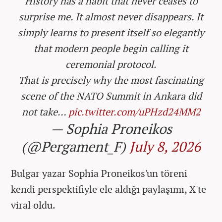
History has a habit that never ceases to
surprise me. It almost never disappears. It
simply learns to present itself so elegantly
that modern people begin calling it
ceremonial protocol.
That is precisely why the most fascinating
scene of the NATO Summit in Ankara did
not take…
pic.twitter.com/uPHzd24MM2
— Sophia Proneikos
(@Pergament_F)
July 8, 2026
Bulgar yazar Sophia Proneikos'un töreni
kendi perspektifiyle ele aldığı paylaşımı, X'te
viral oldu.