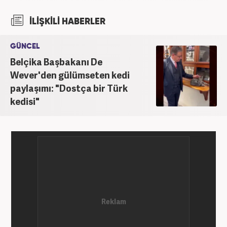
mezun oldu. Üniversite yıllarında gazetecilik
İLİŞKİLİ HABERLER
üzerine eğitimler aldı. Haberciliğe "muhabir" olarak
Kanal 7'de başladı; daha sonra Haber 7'ye geçti.
GÜNCEL
Kariyerine, Haber7'de "editör" olarak devam ediyor.
Belçika Başbakanı De
Wever'den gülümseten kedi
paylaşımı: "Dostça bir Türk
kedisi"