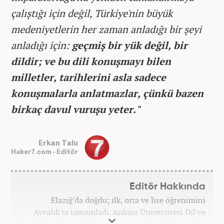
çalıştığı için değil, Türkiye'nin büyük
medeniyetlerin her zaman anladığı bir şeyi
anladığı için:
geçmiş bir yük değil, bir
dildir; ve bu dili konuşmayı bilen
milletler, tarihlerini asla sadece
konuşmalarla anlatmazlar, çünkü bazen
birkaç davul vuruşu yeter."
Erkan Talu
Haber7.com - Editör
Editör Hakkında
Elazığ'da doğdu; ilk, orta ve lise öğrenimini
Ayvalık'ta tamamladı. Ankara Üniversitesi Dil ve
Tarih-Coğrafya Fakültesi "Sanat Tarihi" bölümünden