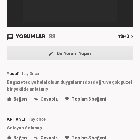
88
YORUMLAR
TÜMÜ
Bir Yorum Yapın
Yusuf
1 ay önce
Bu gazeteciye helal olsun duygularını dosdoğru ve çok güzel
bir şekilde anlatmış
Beğen
Cevapla
Toplam
3
beğeni
ARTANLI
1 ay önce
Anlayan Anlamış
Beğen
Cevapla
Toplam
3
beğeni