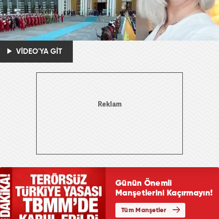
VİDEO'YA GİT